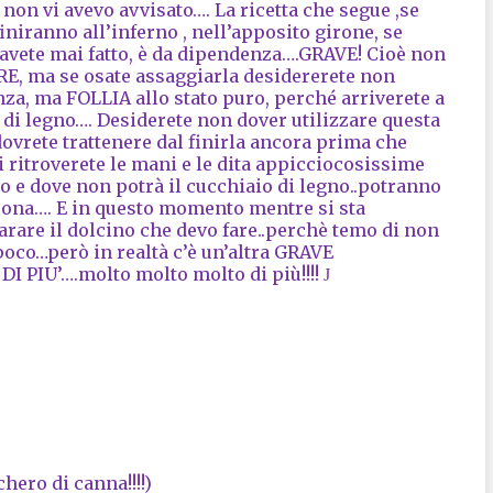
 non vi avevo avvisato…. La ricetta che segue ,se
finiranno all’inferno , nell’apposito girone, se
 avete mai fatto, è da dipendenza….GRAVE! Cioè non
RE, ma se osate assaggiarla desidererete non
za, ma FOLLIA allo stato puro, perché arriverete a
o di legno…. Desiderete non dover utilizzare questa
dovrete trattenere dal finirla ancora prima che
 vi ritroverete le mani e le dita appicciocosissime
no e dove non potrà il cucchiaio di legno..potranno
o buona…. E in questo momento mentre si sta
rare il dolcino che devo fare..perchè temo di non
i poco…però in realtà c’è un’altra GRAVE
DI PIU’….molto molto molto di più!!!!
J
hero di canna!!!!)