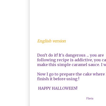
English version
Don’t do it
!
It
's
dangerous
...
you are 
following recipe
is addictive
, you c
make
this simple
caramel sauce
.
I 
Now
I go
to prepare
the cake
where
finish
it before
using
!
HAPPY
HALLOWEEN
!
Flavia