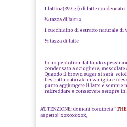
1 lattina(397 gr) di latte condensato
½ tazza di burro
1 cucchiaino di estratto naturale di 
½ tazza di latte
In un pentolino dal fondo spesso me
condensato a sciogliere, mescolate 
Quando il brown sugar si sarà sciolt
l’estratto naturale di vaniglia e me
punto aggiungete il latte e sempre m
raffreddare e conservate sempre in 
ATTENZIONE: domani comincia
"THE 
aspetto!! xoxoxoxox,