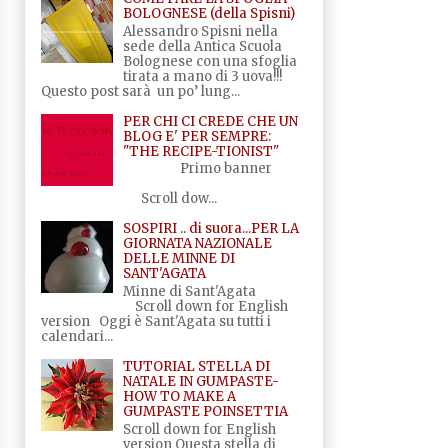
BOLOGNESE (della Spisni)
Alessandro Spisni nella
sede della Antica Scuola
Bolognese con una sfoglia
tirata a mano di 3 uova!!!
Questo post sarà un po’ lung...
PER CHI CI CREDE CHE UN
BLOG E' PER SEMPRE:
"THE RECIPE-TIONIST"
Primo banner
Scroll dow...
SOSPIRI .. di suora...PER LA
GIORNATA NAZIONALE
DELLE MINNE DI
SANT'AGATA
Minne di Sant'Agata
Scroll down for English
version Oggi è Sant'Agata su tutti i
calendari...
TUTORIAL STELLA DI
NATALE IN GUMPASTE-
HOW TO MAKE A
GUMPASTE POINSETTIA
Scroll down for English
version Questa stella di