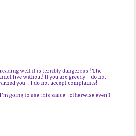
reading well it
is terribly dangerous!!
The
annot
live without
!
If
you are
greedy
...
do not
warned you
...
I
do not accept
complaints
!
I’m going to use
this sauce
...otherwise
even I