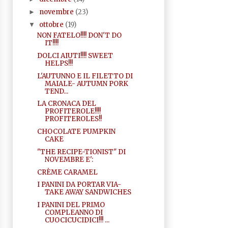
novembre
(23)
►
ottobre
(19)
▼
NON FATELO!!!! DON'T DO
IT!!!!
DOLCI AIUTI!!!! SWEET
HELPS!!!
L'AUTUNNO E IL FILETTO DI
MAIALE- AUTUMN PORK
TEND...
LA CRONACA DEL
PROFITEROLE!!!!
PROFITEROLES!!
CHOCOLATE PUMPKIN
CAKE
"THE RECIPE-TIONIST" DI
NOVEMBRE E':
CRÈME CARAMEL
I PANINI DA PORTAR VIA-
TAKE AWAY SANDWICHES
I PANINI DEL PRIMO
COMPLEANNO DI
CUOCICUCIDICI!!! ...