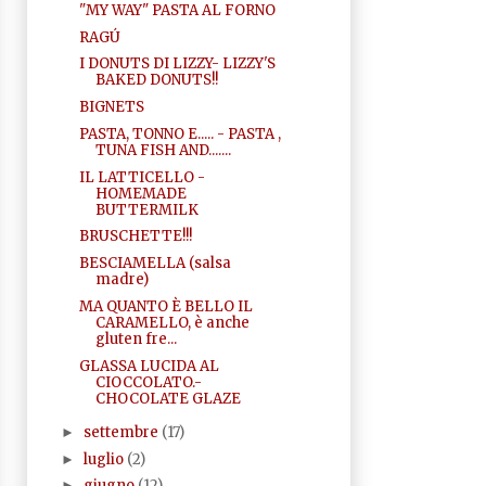
"MY WAY" PASTA AL FORNO
RAGÚ
I DONUTS DI LIZZY- LIZZY'S
BAKED DONUTS!!
BIGNETS
PASTA, TONNO E..... - PASTA ,
TUNA FISH AND.......
IL LATTICELLO -
HOMEMADE
BUTTERMILK
BRUSCHETTE!!!
BESCIAMELLA (salsa
madre)
MA QUANTO È BELLO IL
CARAMELLO, è anche
gluten fre...
GLASSA LUCIDA AL
CIOCCOLATO.-
CHOCOLATE GLAZE
settembre
(17)
►
luglio
(2)
►
giugno
(12)
►