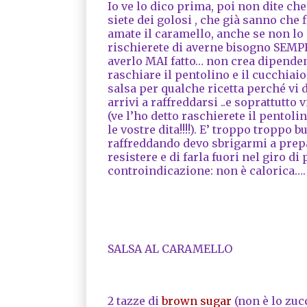
Io ve lo dico prima, poi non dite che
siete dei golosi , che già sanno che 
amate il caramello, anche se non lo
rischierete di averne bisogno SEMP
averlo MAI fatto… non crea dipenden
raschiare il pentolino e il cucchiai
salsa per qualche ricetta perché vi 
arrivi a raffreddarsi ..e soprattutto
(ve l’ho detto raschierete il pentoli
le vostre dita!!!!). E’ troppo tropp
raffreddando devo sbrigarmi a prepa
resistere e di farla fuori nel giro d
controindicazione: non è calorica…. 
SALSA AL CARAMELLO
2 tazze di
brown sugar
(non è lo zucc