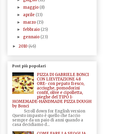
maggio
(8)
►
aprile
(13)
►
marzo
(15)
►
febbraio
(25)
►
gennaio
(23)
►
2010
(46)
►
Post più popolari
PIZZA DI GABRIELE BONCI
CON LIEVITAZIONE 48
ORE- con pepato fresco,
acciughe, pomodorini
confit, olive e cipolletta,
pieghe del TIPO 1-
HOMEMADE-HANDMADE PIZZA DOUGH
by Bonci
Scroll down for English version
Questo impasto è quello che faccio
sempre da un paio di anni quando a
casa decidiamo d...
COME FARE LA SFOGLIA