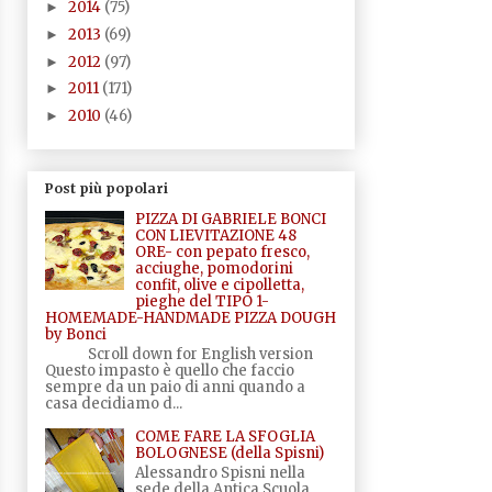
2014
(75)
►
2013
(69)
►
2012
(97)
►
2011
(171)
►
2010
(46)
►
Post più popolari
PIZZA DI GABRIELE BONCI
CON LIEVITAZIONE 48
ORE- con pepato fresco,
acciughe, pomodorini
confit, olive e cipolletta,
pieghe del TIPO 1-
HOMEMADE-HANDMADE PIZZA DOUGH
by Bonci
Scroll down for English version
Questo impasto è quello che faccio
sempre da un paio di anni quando a
casa decidiamo d...
COME FARE LA SFOGLIA
BOLOGNESE (della Spisni)
Alessandro Spisni nella
sede della Antica Scuola