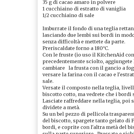
35 g di cacao amaro in polvere
1 cucchiaino di estratto di vaniglia
1/2 cucchiaino di sale
Imburrate il fondo di una teglia rettan
lasciando due lembi sui bordi in modo 
senza difficoltà e mettete da parte.
Preriscaldate forno a 180°C.
Con le fruste (io uso il KitchenAid con
precedentemente sciolto, aggiungete l'
cambiare la frusta con il gancio a fog
versare la farina con il cacao e l'estr
sale.
Versate il composto nella teglia, livel
biscotto cotto, ma vedrete che i bordi 
Lasciate raffreddare nella teglia, poi 
dividete a metà.
Su un bel pezzo di pellicola trasparen
del biscotto, spargete tanto gelato di F
bordi, e coprite con l'altra metà del bi
sulla parte superiore. Pressate e ric