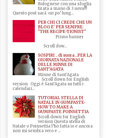
Bolognese con una sfoglia
tirata a mano di 3 uova!!!
Questo post sarà un po’ lung...
PER CHI CI CREDE CHE UN
BLOG E' PER SEMPRE:
"THE RECIPE-TIONIST"
Primo banner
Scroll dow...
SOSPIRI .. di suora...PER LA
GIORNATA NAZIONALE
DELLE MINNE DI
SANT'AGATA
Minne di Sant'Agata
Scroll down for English
version Oggi è Sant'Agata su tutti i
calendari...
TUTORIAL STELLA DI
NATALE IN GUMPASTE-
HOW TO MAKE A
GUMPASTE POINSETTIA
Scroll down for English
version Questa stella di
Natale o Poinsettia l’ho fatta io e ancora
non mi sembra vero e ...