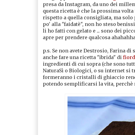
presa da Instagram, da uno dei millem
questa ricetta è che la prossima volta
rispetto a quella consigliata, ma sol
po' alla "faidatè", non ho steso beniss
li ho fatti con gelato e ... sono dei pi
apre per prendere qualcosa ahahahh
p.s. Se non avete Destrosio, Farina di 
anche fare una ricetta "ibrida" di
fiord
ingredienti di cui sopra (che sono tutt
NaturaSì o Biologici, o su internet si t
formeranno i cristalli di ghiaccio ren
potendo semplificarsi la vita, perchè