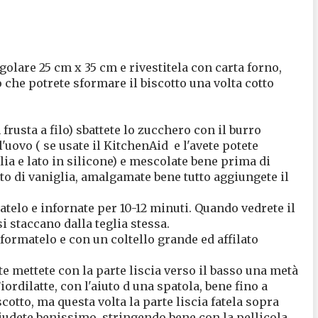
golare 25 cm x 35 cm e rivestitela con carta forno,
che potrete sformare il biscotto una volta cotto
 frusta a filo) sbattete lo zucchero con il burro
uovo ( se usate il KitchenAid e l'avete potete
lia e lato in silicone) e mescolate bene prima di
atto di vaniglia, amalgamate bene tutto aggiungete il
latelo e infornate per 10-12 minuti. Quando vedrete il
si staccano dalla teglia stessa.
sformatelo e con un coltello grande ed affilato
te mettete con la parte liscia verso il basso una metà
iordilatte, con l'aiuto d una spatola, bene fino a
scotto, ma questa volta la parte liscia fatela sopra
hiudete benissimo, stringendo bene con la pellicola