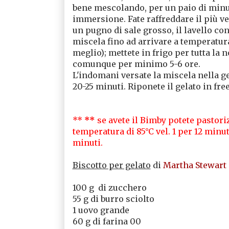
bene mescolando, per un paio di minut
immersione. Fate raffreddare il più v
un pugno di sale grosso, il lavello co
miscela fino ad arrivare a temperatur
meglio); mettete in frigo per tutta la 
comunque per minimo 5-6 ore.
L'indomani versate la miscela nella g
20-25 minuti. Riponete il gelato in fre
**
**
se avete il Bimby potete pastori
temperatura di 85°C vel. 1 per 12 minut
minuti.
Biscotto per gelato
di
Martha Stewart
100 g di zucchero
55 g di burro sciolto
1 uovo grande
60 g di farina 00