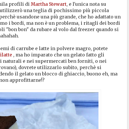
ila profili di
Martha Stewart
, e l'unica nota su
 utilizzerò una teglia di pochissimo più piccola
o perchè usandone una più grande, che ho adattato un
imo i bordi, ma non è un problema, i ritagli dei bordi
ccoli "bon bon" da rubare al volo dal freezer quando si
aahahah.
semi di carrube e latte in polvere magro, potete
ilatte
, ma ho imparato che un gelato fatto gli
i naturali e nei supermercati ben forniti, o nei
rovano), dovrete utilizzarlo subito, perchè si
dendo il gelato un blocco di ghiaccio, buono eh, ma
 non approfittarne!?