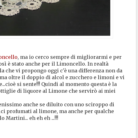
oncello
, ma io cerco sempre di migliorarmi e per
osì è stato anche per il Limoncello. In realtà
lla che vi propongo oggi c'è una differenza non da
ma oltre il doppio di alcol e zucchero e limoni e vi
e...cioè si sente!!! Quindi al momento questa è la
ttiglie di liquore al Limone che servirò ai miei
enissimo anche se diluito con uno sciroppo di
lci profumati al limone, ma anche per qualche
Martini... eh eh eh ...!!!