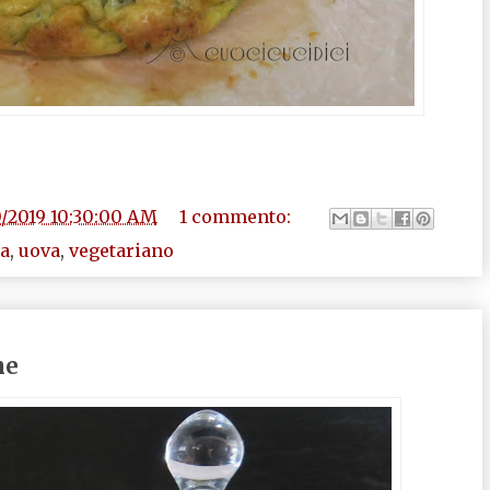
0/2019 10:30:00 AM
1 commento:
ta
,
uova
,
vegetariano
ne