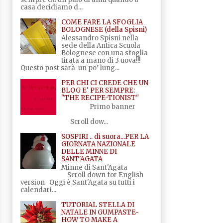
casa decidiamo d...
COME FARE LA SFOGLIA
BOLOGNESE (della Spisni)
Alessandro Spisni nella
sede della Antica Scuola
Bolognese con una sfoglia
tirata a mano di 3 uova!!!
Questo post sarà un po’ lung...
PER CHI CI CREDE CHE UN
BLOG E' PER SEMPRE:
"THE RECIPE-TIONIST"
Primo banner
Scroll dow...
SOSPIRI .. di suora...PER LA
GIORNATA NAZIONALE
DELLE MINNE DI
SANT'AGATA
Minne di Sant'Agata
Scroll down for English
version Oggi è Sant'Agata su tutti i
calendari...
TUTORIAL STELLA DI
NATALE IN GUMPASTE-
HOW TO MAKE A