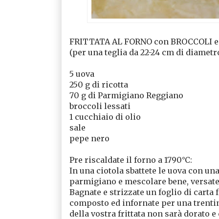
FRITTATA AL FORNO con BROCCOLI 
(per una teglia da 22-24 cm di diametr
5 uova
250 g di ricotta
70 g di Parmigiano Reggiano
broccoli lessati
1 cucchiaio di olio
sale
pepe nero
Pre riscaldate il forno a 1790°C:
In una ciotola sbattete le uova con una f
parmigiano e mescolare bene, versate 
Bagnate e strizzate un foglio di carta f
composto ed infornate per una trentina
della vostra frittata non sarà dorato e 