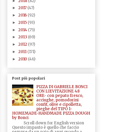
2018
(82)
►
2017
(47)
►
2016
(92)
►
2015
(93)
►
2014
(75)
►
2013
(69)
►
2012
(97)
►
2011
(171)
►
2010
(46)
►
Post più popolari
PIZZA DI GABRIELE BONCI
CON LIEVITAZIONE 48
ORE- con pepato fresco,
acciughe, pomodorini
confit, olive e cipolletta,
pieghe del TIPO 1-
HOMEMADE-HANDMADE PIZZA DOUGH
by Bonci
Scroll down for English version
Questo impasto è quello che faccio
sempre da un paio di anni quando a