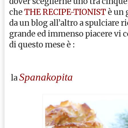
dover sceglierne uno tra cinque,
che
THE RECIPE-TIONIST
è un 
da un blog all’altro a spulciare r
grande ed immenso piacere vi c
di questo mese è :
Spanakopita
la