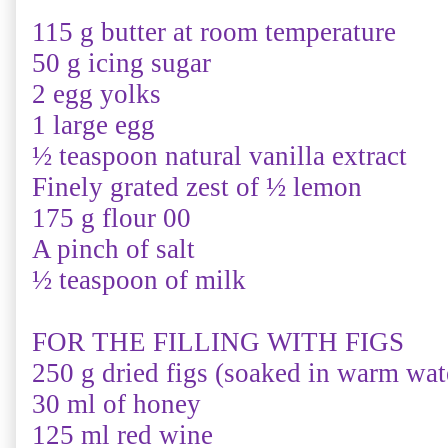
115 g butter at room temperature
50 g icing sugar
2 egg yolks
1 large egg
½ teaspoon natural vanilla extract
Finely grated zest of ½ lemon
175 g flour 00
A pinch of salt
½ teaspoon of milk
FOR THE FILLING WITH FIGS
250 g dried figs (
soaked
in warm wat
30 ml of honey
125 ml red wine