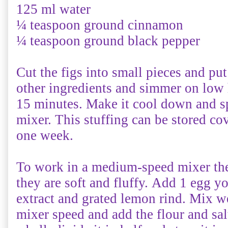
125 ml water
¼ teaspoon ground cinnamon
¼ teaspoon ground black pepper
Cut the figs into small pieces and put
other ingredients and simmer on low 
15 minutes. Make it cool down and sp
mixer
.
This stuffing can be stored cov
one week
.
To work in a medium-speed mixer the 
they are soft and fluffy
.
Add 1 egg yo
extract and grated lemon rind
.
Mix we
mixer speed and add the flour and sal