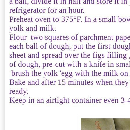
a ball, divide it in half and store it i
refrigerator for an hour
.
Preheat oven to 375°F
.
In a small bo
yolk and milk.
Flour two squares of parchment pape
each ball of dough
, put
the first doug
sheet and spread over the figs filling
of dough, pre-cut with a knife in sma
brush the yolk '
egg with
the milk on 
Bake and after 15 minutes when they
ready.
Keep in an airtight container even 3-