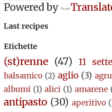
Powered by
Translat
Last recipes
Etichette
(st)renne
(47)
11 sett
aglio
(3)
balsamico
(2)
agr
albumi
(1)
alici
(1)
amarene
antipasto
(30)
aperitivo
(