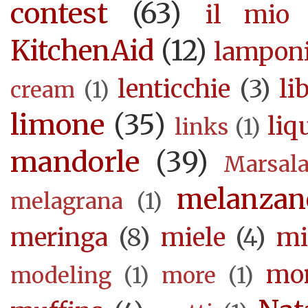
contest
(63)
il mio 
KitchenAid
(12)
lampon
lenticchie
(3)
li
cream
(1)
limone
(35)
liq
links
(1)
mandorle
(39)
Marsal
melanzan
melagrana
(1)
meringa
(8)
miele
(4)
mi
mor
modeling
(1)
more
(1)