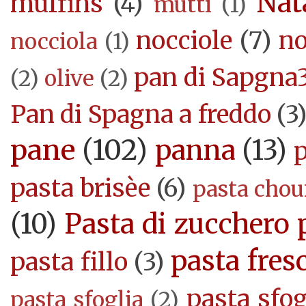
Nat
muffins
(4)
mutti
(1)
nocciole
(7)
no
nocciola
(1)
pan di Sapgna
(2)
olive
(2)
Pan di Spagna a freddo
(3
pane
(102)
panna
(13)
pasta brisèe
(6)
pasta cho
(10)
Pasta di zucchero 
pasta fres
pasta fillo
(3)
pasta sfog
pasta sfoglia
(2)