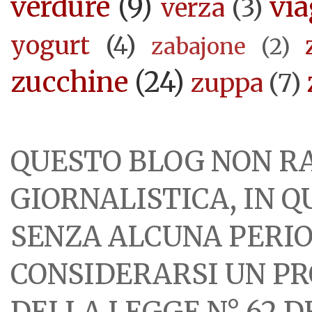
verdure
(9)
via
verza
(3)
yogurt
(4)
zabajone
(2)
zucchine
(24)
zuppa
(7)
QUESTO BLOG NON R
GIORNALISTICA, IN 
SENZA ALCUNA PERIOD
CONSIDERARSI UN PR