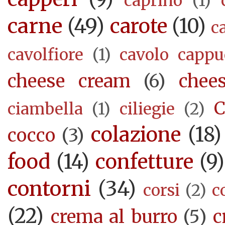
caprino
(1)
carne
(49)
carote
(10)
c
cavolfiore
(1)
cavolo cappu
cheese cream
(6)
chee
C
ciambella
(1)
ciliegie
(2)
colazione
(18)
cocco
(3)
food
(14)
confetture
(9)
contorni
(34)
corsi
(2)
c
(22)
crema al burro
(5)
c