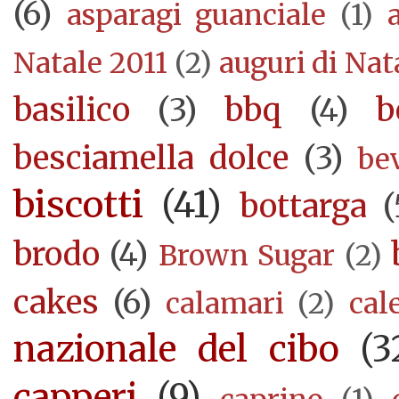
(6)
asparagi guanciale
(1)
Natale 2011
(2)
auguri di Nat
basilico
(3)
bbq
(4)
b
besciamella dolce
(3)
be
biscotti
(41)
bottarga
(
brodo
(4)
Brown Sugar
(2)
cakes
(6)
calamari
(2)
cal
nazionale del cibo
(3
capperi
(9)