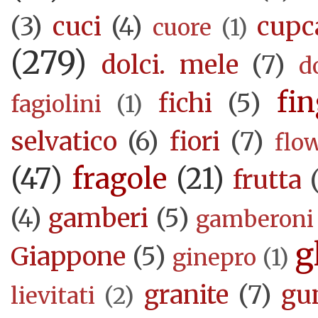
(3)
cuci
(4)
cupc
cuore
(1)
(279)
dolci. mele
(7)
d
fi
fichi
(5)
fagiolini
(1)
selvatico
(6)
fiori
(7)
flo
(47)
fragole
(21)
frutta
(4)
gamberi
(5)
gamberoni
g
Giappone
(5)
ginepro
(1)
granite
(7)
gu
lievitati
(2)