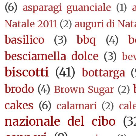
(6)
asparagi guanciale
(1)
Natale 2011
(2)
auguri di Nat
basilico
(3)
bbq
(4)
b
besciamella dolce
(3)
be
biscotti
(41)
bottarga
(
brodo
(4)
Brown Sugar
(2)
cakes
(6)
calamari
(2)
cal
nazionale del cibo
(3