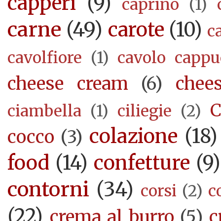
capperi
(9)
caprino
(1)
carne
(49)
carote
(10)
c
cavolfiore
(1)
cavolo cappu
cheese cream
(6)
chee
C
ciambella
(1)
ciliegie
(2)
colazione
(18)
cocco
(3)
food
(14)
confetture
(9)
contorni
(34)
corsi
(2)
c
(22)
crema al burro
(5)
c