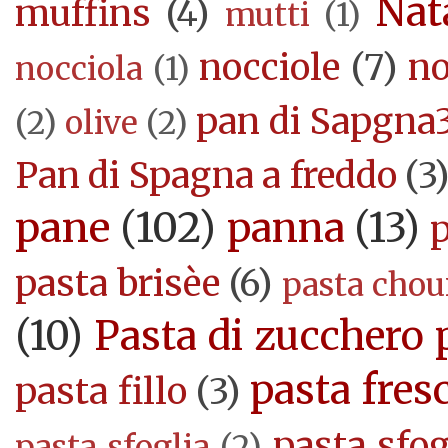
Nat
muffins
(4)
mutti
(1)
nocciole
(7)
no
nocciola
(1)
pan di Sapgna
(2)
olive
(2)
Pan di Spagna a freddo
(3
pane
(102)
panna
(13)
pasta brisèe
(6)
pasta cho
(10)
Pasta di zucchero 
pasta fres
pasta fillo
(3)
pasta sfog
pasta sfoglia
(2)