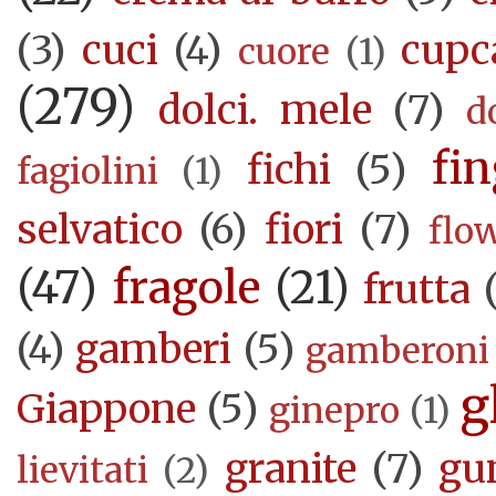
(3)
cuci
(4)
cupc
cuore
(1)
(279)
dolci. mele
(7)
d
fi
fichi
(5)
fagiolini
(1)
selvatico
(6)
fiori
(7)
flo
(47)
fragole
(21)
frutta
(4)
gamberi
(5)
gamberoni
g
Giappone
(5)
ginepro
(1)
granite
(7)
gu
lievitati
(2)