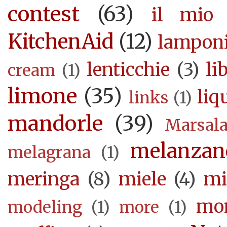
contest
(63)
il mio 
KitchenAid
(12)
lampon
lenticchie
(3)
li
cream
(1)
limone
(35)
liq
links
(1)
mandorle
(39)
Marsal
melanzan
melagrana
(1)
meringa
(8)
miele
(4)
mi
mor
modeling
(1)
more
(1)