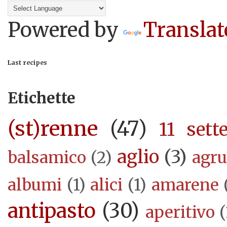
Powered by
Translat
Last recipes
Etichette
(st)renne
(47)
11 sett
aglio
(3)
balsamico
(2)
agr
albumi
(1)
alici
(1)
amarene
antipasto
(30)
aperitivo
(