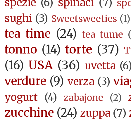
spezie
(6)
spinaci
(7)
sp
sughi
(3)
Sweetsweeties
(1)
tea time
(24)
tea tume
torte
(37)
tonno
(14)
T
USA
(36)
(16)
uvetta
(6
verdure
(9)
via
verza
(3)
yogurt
(4)
zabajone
(2)
zucchine
(24)
zuppa
(7)