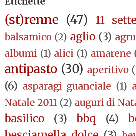
Etichette
(st)renne
(47)
11 sett
aglio
(3)
balsamico
(2)
agr
albumi
(1)
alici
(1)
amarene
antipasto
(30)
aperitivo
(
(6)
asparagi guanciale
(1)
Natale 2011
(2)
auguri di Nat
basilico
(3)
bbq
(4)
b
besciamella dolce
(3)
be