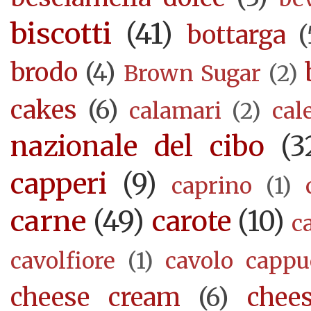
biscotti
(41)
bottarga
(
brodo
(4)
Brown Sugar
(2)
cakes
(6)
calamari
(2)
cal
nazionale del cibo
(3
capperi
(9)
caprino
(1)
carne
(49)
carote
(10)
c
cavolfiore
(1)
cavolo cappu
cheese cream
(6)
chee