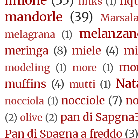
limone
(35)
liq
links
(1)
mandorle
(39)
Marsal
melanzan
melagrana
(1)
meringa
(8)
miele
(4)
mi
mor
modeling
(1)
more
(1)
Nat
muffins
(4)
mutti
(1)
nocciole
(7)
no
nocciola
(1)
pan di Sapgna
(2)
olive
(2)
Pan di Spagna a freddo
(3