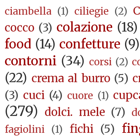
C
ciambella
(1)
ciliegie
(2)
colazione
(18)
cocco
(3)
food
(14)
confetture
(9)
contorni
(34)
corsi
(2)
c
(22)
crema al burro
(5)
c
(3)
cuci
(4)
cupc
cuore
(1)
(279)
dolci. mele
(7)
d
fi
fichi
(5)
fagiolini
(1)