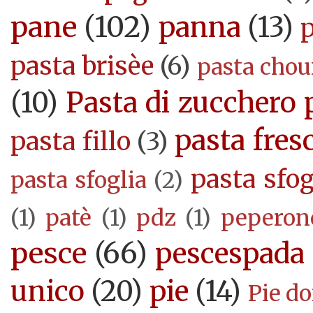
pane
(102)
panna
(13)
pasta brisèe
(6)
pasta cho
(10)
Pasta di zucchero 
pasta fres
pasta fillo
(3)
pasta sfog
pasta sfoglia
(2)
(1)
patè
(1)
pdz
(1)
peperon
pesce
(66)
pescespada
unico
(20)
pie
(14)
Pie d