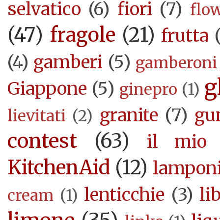
selvatico
(6)
fiori
(7)
flo
(47)
fragole
(21)
frutta
(4)
gamberi
(5)
gamberoni
g
Giappone
(5)
ginepro
(1)
granite
(7)
gu
lievitati
(2)
contest
(63)
il mio 
KitchenAid
(12)
lampon
lenticchie
(3)
li
cream
(1)