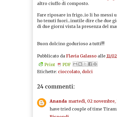
altro ciuffo di composto.
Fare riposare in frigo..io li ho messi u
ho tenuti fuori...inutile dire che due 
di due giorni vista la presenza del ma
Buon dolcino godurioso a tutti!!!
Pubblicato da
Flavia Galasso
alle
11/0
Print
PDF
Etichette:
cioccolato
,
dolci
24 commenti:
Ananda
martedì, 02 novembre,
have tried couple of time Tirami
Rispondi