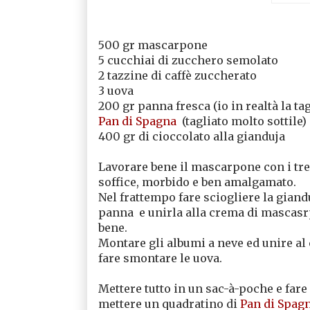
500 gr mascarpone
5 cucchiai di zucchero semolato
2 tazzine di caffè zuccherato
3 uova
200 gr panna fresca (io in realtà la ta
Pan di Spagna
(tagliato molto sottile)
400 gr di cioccolato alla gianduja
Lavorare bene il mascarpone con i tre 
soffice, morbido e ben amalgamato.
Nel frattempo fare sciogliere la giand
panna e unirla alla crema di mascasr
bene.
Montare gli albumi a neve ed unire 
fare smontare le uova.
Mettere tutto in un sac-à-poche e fare
mettere un quadratino di
Pan di Spag