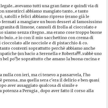
a legale...avevamo tutti una gran fame e quindi via di
non smentirci abbiamo mangiato tanto...e tanto
azi, satolli e felici abbiamo ripreso (erano già le
iamo fermati a mangiare un buon dessert al famosissimo
 granita di limone, cannoli di frolla al cioccolato e
lo so siamo senza ritegno...ma erano cose troppo buone
tto buio...e io con il mio sacchettino con crema di
 cioccolato alle nocciole e di pistacchio & co.
a tanto contenti soprattutto perchè abbiamo anche
tiche (un bacio a Serenella e Roberta!!!!...vabbè uno
un bel po'!)e soprattutto che amano la buona cucina e
a nulla con ieri, ma ci tenevo a passarvela, l'ho
 penosa...ma quella sera c'era il delirio e ben quasi
opo aver assaggiato qualcosa di simile e
potenza a Perugia , dopo aver fatto il corso alla