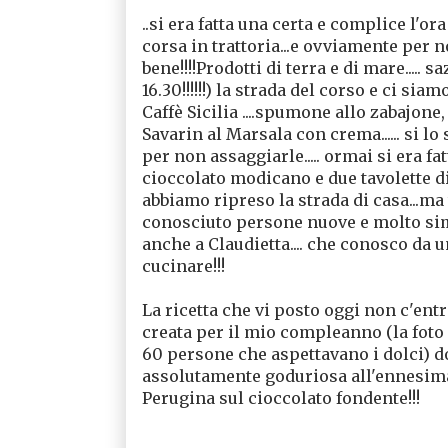
..si era fatta una certa e complice l'or
corsa in trattoria...e ovviamente per 
bene!!!!Prodotti di terra e di mare..... s
16.30!!!!!!) la strada del corso e ci s
Caffè Sicilia ....spumone allo zabajone,
Savarin al Marsala con crema...... si 
per non assaggiarle..... ormai si era fa
cioccolato modicano e due tavolette di
abbiamo ripreso la strada di casa...m
conosciuto persone nuove e molto simpa
anche a Claudietta.... che conosco da 
cucinare!!!
La ricetta che vi posto oggi non c'entr
creata per il mio compleanno (la foto è
60 persone che aspettavano i dolci) d
assolutamente goduriosa all'ennesima 
Perugina sul cioccolato fondente!!!