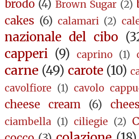
brodo
(4)
Brown Sugar
(2)
cakes
(6)
calamari
(2)
cal
nazionale del cibo
(3
capperi
(9)
caprino
(1)
carne
(49)
carote
(10)
c
cavolfiore
(1)
cavolo cappu
cheese cream
(6)
chee
C
ciambella
(1)
ciliegie
(2)
colazione
(18)
cocco
(3)