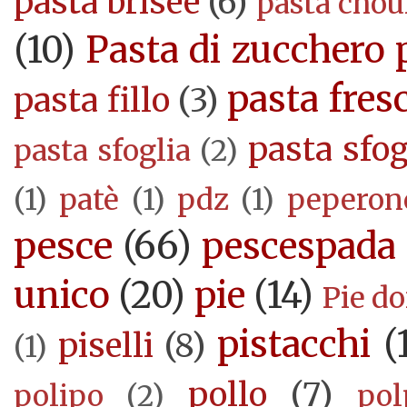
pasta brisèe
(6)
pasta cho
(10)
Pasta di zucchero 
pasta fres
pasta fillo
(3)
pasta sfog
pasta sfoglia
(2)
(1)
patè
(1)
pdz
(1)
peperon
pesce
(66)
pescespada
unico
(20)
pie
(14)
Pie d
pistacchi
(
piselli
(8)
(1)
pollo
(7)
polipo
(2)
pol