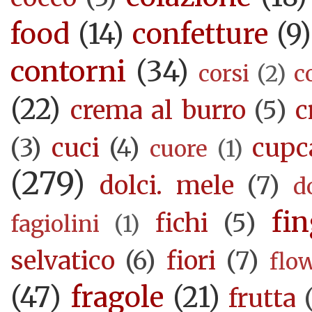
food
(14)
confetture
(9)
contorni
(34)
corsi
(2)
c
(22)
crema al burro
(5)
c
(3)
cuci
(4)
cupc
cuore
(1)
(279)
dolci. mele
(7)
d
fi
fichi
(5)
fagiolini
(1)
selvatico
(6)
fiori
(7)
flo
(47)
fragole
(21)
frutta