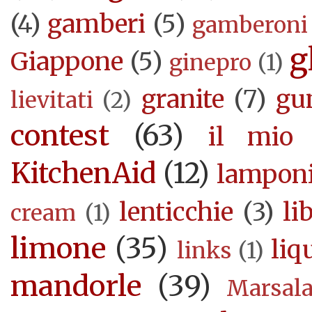
(4)
gamberi
(5)
gamberoni
g
Giappone
(5)
ginepro
(1)
granite
(7)
gu
lievitati
(2)
contest
(63)
il mio 
KitchenAid
(12)
lampon
lenticchie
(3)
li
cream
(1)
limone
(35)
liq
links
(1)
mandorle
(39)
Marsal