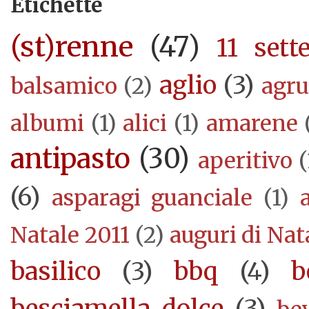
Etichette
(st)renne
(47)
11 sett
aglio
(3)
balsamico
(2)
agr
albumi
(1)
alici
(1)
amarene
antipasto
(30)
aperitivo
(
(6)
asparagi guanciale
(1)
Natale 2011
(2)
auguri di Nat
basilico
(3)
bbq
(4)
b
besciamella dolce
(3)