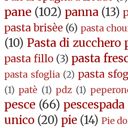
pane
(102)
panna
(13)
pasta brisèe
(6)
pasta cho
(10)
Pasta di zucchero 
pasta fres
pasta fillo
(3)
pasta sfog
pasta sfoglia
(2)
(1)
patè
(1)
pdz
(1)
peperon
pesce
(66)
pescespada
unico
(20)
pie
(14)
Pie d