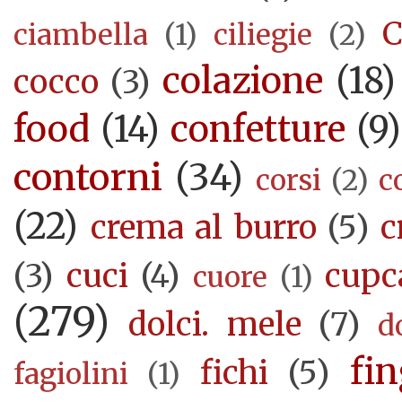
C
ciambella
(1)
ciliegie
(2)
colazione
(18)
cocco
(3)
food
(14)
confetture
(9)
contorni
(34)
corsi
(2)
c
(22)
crema al burro
(5)
c
(3)
cuci
(4)
cupc
cuore
(1)
(279)
dolci. mele
(7)
d
fi
fichi
(5)
fagiolini
(1)