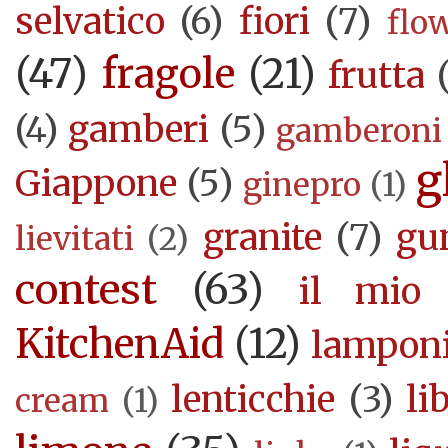
selvatico
(6)
fiori
(7)
flo
(47)
fragole
(21)
frutta
(4)
gamberi
(5)
gamberoni
g
Giappone
(5)
ginepro
(1)
granite
(7)
gu
lievitati
(2)
contest
(63)
il mio 
KitchenAid
(12)
lampon
lenticchie
(3)
li
cream
(1)