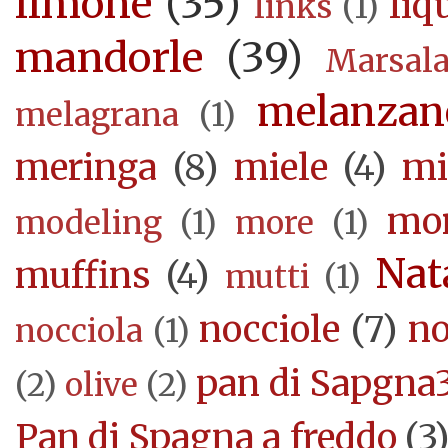
limone
(35)
liq
links
(1)
mandorle
(39)
Marsal
melanzan
melagrana
(1)
meringa
(8)
miele
(4)
mi
mor
modeling
(1)
more
(1)
Nat
muffins
(4)
mutti
(1)
nocciole
(7)
no
nocciola
(1)
pan di Sapgna
(2)
olive
(2)
Pan di Spagna a freddo
(3