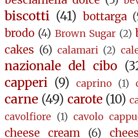
be
biscotti
(41)
bottarga
(
brodo
(4)
Brown Sugar
(2)
cakes
(6)
calamari
(2)
cal
nazionale del cibo
(3
capperi
(9)
caprino
(1)
carne
(49)
carote
(10)
c
cavolfiore
(1)
cavolo cappu
cheese cream
(6)
chee