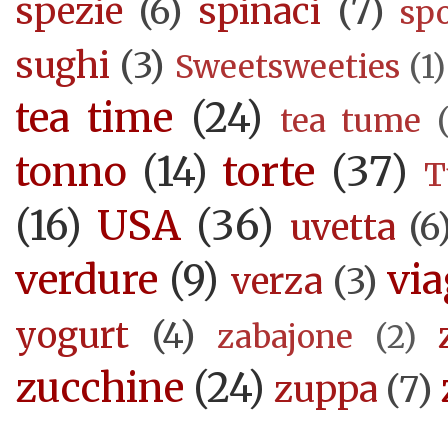
spezie
(6)
spinaci
(7)
sp
sughi
(3)
Sweetsweeties
(1)
tea time
(24)
tea tume
torte
(37)
tonno
(14)
T
USA
(36)
(16)
uvetta
(6
verdure
(9)
via
verza
(3)
yogurt
(4)
zabajone
(2)
zucchine
(24)
zuppa
(7)