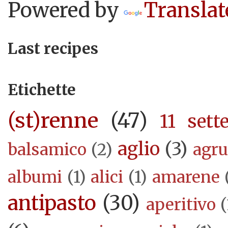
Powered by
Translat
Last recipes
Etichette
(st)renne
(47)
11 sett
aglio
(3)
balsamico
(2)
agr
albumi
(1)
alici
(1)
amarene
antipasto
(30)
aperitivo
(