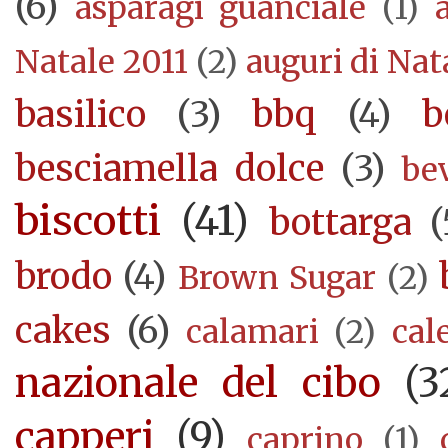
(6)
asparagi guanciale
(1)
Natale 2011
(2)
auguri di Nat
basilico
(3)
bbq
(4)
b
besciamella dolce
(3)
be
biscotti
(41)
bottarga
(
brodo
(4)
Brown Sugar
(2)
cakes
(6)
calamari
(2)
cal
nazionale del cibo
(3
capperi
(9)
caprino
(1)