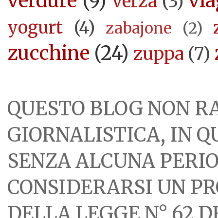
verdure
(9)
via
verza
(3)
yogurt
(4)
zabajone
(2)
zucchine
(24)
zuppa
(7)
QUESTO BLOG NON R
GIORNALISTICA, IN 
SENZA ALCUNA PERIOD
CONSIDERARSI UN PR
DELLA LEGGE N° 62 DE