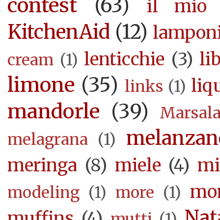
contest
(63)
il mio 
KitchenAid
(12)
lampon
lenticchie
(3)
li
cream
(1)
limone
(35)
liq
links
(1)
mandorle
(39)
Marsal
melanzan
melagrana
(1)
meringa
(8)
miele
(4)
mi
mor
modeling
(1)
more
(1)
Nat
muffins
(4)
mutti
(1)