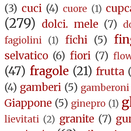
(3)
cuci
(4)
cupc
cuore
(1)
(279)
dolci. mele
(7)
d
fi
fichi
(5)
fagiolini
(1)
selvatico
(6)
fiori
(7)
flo
(47)
fragole
(21)
frutta
(4)
gamberi
(5)
gamberoni
g
Giappone
(5)
ginepro
(1)
granite
(7)
gu
lievitati
(2)