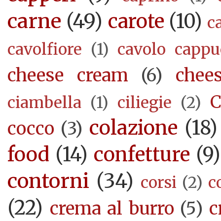
carne
(49)
carote
(10)
c
cavolfiore
(1)
cavolo cappu
cheese cream
(6)
chee
C
ciambella
(1)
ciliegie
(2)
colazione
(18)
cocco
(3)
food
(14)
confetture
(9)
contorni
(34)
corsi
(2)
c
(22)
crema al burro
(5)
c