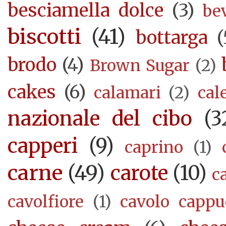
besciamella dolce
(3)
be
biscotti
(41)
bottarga
(
brodo
(4)
Brown Sugar
(2)
cakes
(6)
calamari
(2)
cal
nazionale del cibo
(3
capperi
(9)
caprino
(1)
carne
(49)
carote
(10)
c
cavolfiore
(1)
cavolo cappu