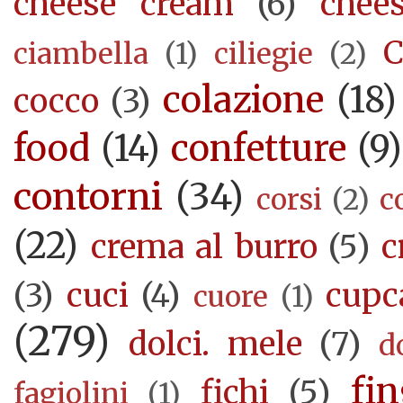
cheese cream
(6)
chee
C
ciambella
(1)
ciliegie
(2)
colazione
(18)
cocco
(3)
food
(14)
confetture
(9)
contorni
(34)
corsi
(2)
c
(22)
crema al burro
(5)
c
(3)
cuci
(4)
cupc
cuore
(1)
(279)
dolci. mele
(7)
d
fi
fichi
(5)
fagiolini
(1)