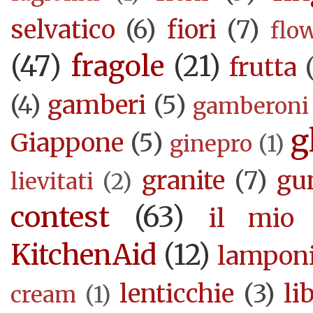
selvatico
(6)
fiori
(7)
flo
(47)
fragole
(21)
frutta
(4)
gamberi
(5)
gamberoni
g
Giappone
(5)
ginepro
(1)
granite
(7)
gu
lievitati
(2)
contest
(63)
il mio 
KitchenAid
(12)
lampon
lenticchie
(3)
li
cream
(1)