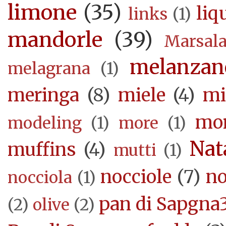
limone
(35)
liq
links
(1)
mandorle
(39)
Marsal
melanzan
melagrana
(1)
meringa
(8)
miele
(4)
mi
mor
modeling
(1)
more
(1)
Nat
muffins
(4)
mutti
(1)
nocciole
(7)
no
nocciola
(1)
pan di Sapgna
(2)
olive
(2)