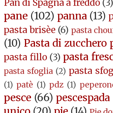
Pan di Spagna a freddo
(3
pane
(102)
panna
(13)
pasta brisèe
(6)
pasta cho
(10)
Pasta di zucchero 
pasta fres
pasta fillo
(3)
pasta sfog
pasta sfoglia
(2)
(1)
patè
(1)
pdz
(1)
peperon
pesce
(66)
pescespada
unico
(20)
pie
(14)
Pie d