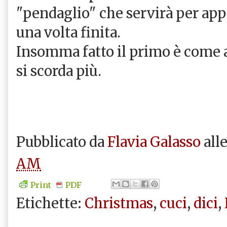
"pendaglio" che servirà per ap
una volta finita.
Insomma fatto il primo è come a
si scorda più.
Pubblicato da
Flavia Galasso
all
AM
Print
PDF
Etichette:
Christmas
,
cuci
,
dici
,