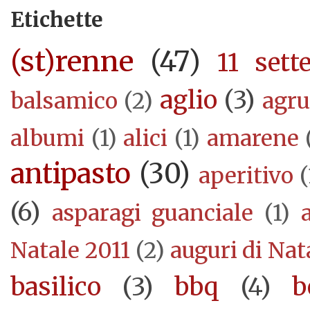
Etichette
(st)renne
(47)
11 sett
aglio
(3)
balsamico
(2)
agr
albumi
(1)
alici
(1)
amarene
antipasto
(30)
aperitivo
(
(6)
asparagi guanciale
(1)
Natale 2011
(2)
auguri di Nat
basilico
(3)
bbq
(4)
b