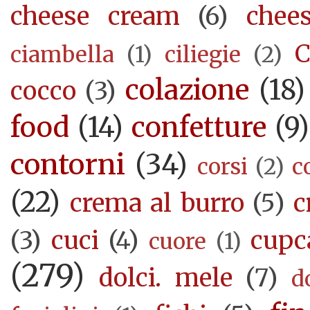
cheese cream
(6)
chee
C
ciambella
(1)
ciliegie
(2)
colazione
(18)
cocco
(3)
food
(14)
confetture
(9)
contorni
(34)
corsi
(2)
c
(22)
crema al burro
(5)
c
(3)
cuci
(4)
cupc
cuore
(1)
(279)
dolci. mele
(7)
d