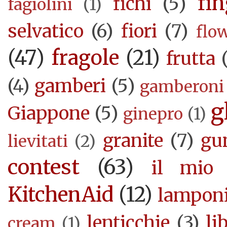
fi
fichi
(5)
fagiolini
(1)
selvatico
(6)
fiori
(7)
flo
(47)
fragole
(21)
frutta
(4)
gamberi
(5)
gamberoni
g
Giappone
(5)
ginepro
(1)
granite
(7)
gu
lievitati
(2)
contest
(63)
il mio 
KitchenAid
(12)
lampon
lenticchie
(3)
li
cream
(1)