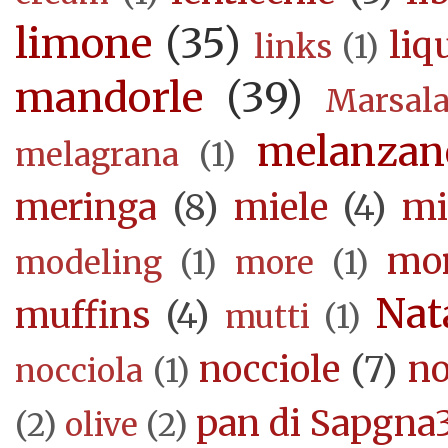
limone
(35)
liq
links
(1)
mandorle
(39)
Marsal
melanzan
melagrana
(1)
meringa
(8)
miele
(4)
mi
mor
modeling
(1)
more
(1)
Nat
muffins
(4)
mutti
(1)
nocciole
(7)
no
nocciola
(1)
pan di Sapgna
(2)
olive
(2)