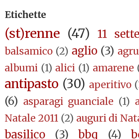
Etichette
(st)renne
(47)
11 sett
aglio
(3)
balsamico
(2)
agr
albumi
(1)
alici
(1)
amarene
antipasto
(30)
aperitivo
(
(6)
asparagi guanciale
(1)
Natale 2011
(2)
auguri di Nat
basilico
(3)
bbq
(4)
b