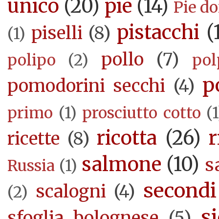
unico
(20)
pie
(14)
Pie d
pistacchi
(
piselli
(8)
(1)
pollo
(7)
polipo
(2)
pol
p
pomodorini secchi
(4)
primo
(1)
prosciutto cotto
(1
ricotta
(26)
r
ricette
(8)
salmone
(10)
s
Russia
(1)
secondi
scalogni
(4)
(2)
si
sfoglia bolognese
(5)