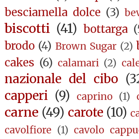
besciamella dolce
(3)
be
biscotti
(41)
bottarga
(
brodo
(4)
Brown Sugar
(2)
cakes
(6)
calamari
(2)
cal
nazionale del cibo
(3
capperi
(9)
caprino
(1)
carne
(49)
carote
(10)
c
cavolfiore
(1)
cavolo cappu