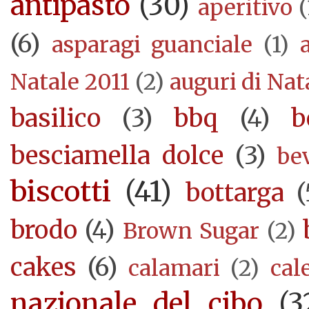
antipasto
(30)
aperitivo
(
(6)
asparagi guanciale
(1)
Natale 2011
(2)
auguri di Nat
basilico
(3)
bbq
(4)
b
besciamella dolce
(3)
be
biscotti
(41)
bottarga
(
brodo
(4)
Brown Sugar
(2)
cakes
(6)
calamari
(2)
cal
nazionale del cibo
(3