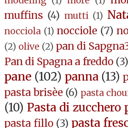
modeling
(1)
more
(1)
Nat
muffins
(4)
mutti
(1)
nocciole
(7)
no
nocciola
(1)
pan di Sapgna
(2)
olive
(2)
Pan di Spagna a freddo
(3
pane
(102)
panna
(13)
pasta brisèe
(6)
pasta cho
(10)
Pasta di zucchero 
pasta fres
pasta fillo
(3)