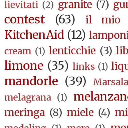
granite
(7)
gu
lievitati
(2)
contest
(63)
il mio 
KitchenAid
(12)
lampon
lenticchie
(3)
li
cream
(1)
limone
(35)
liq
links
(1)
mandorle
(39)
Marsal
melanzan
melagrana
(1)
meringa
(8)
miele
(4)
mi
mor