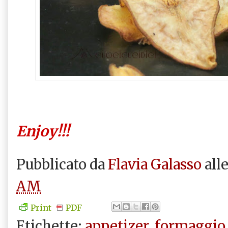
Enjoy!!!
Pubblicato da
Flavia Galasso
all
AM
Print
PDF
Etichette:
appetizer
,
formaggio