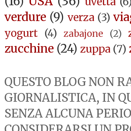
USA
(36)
(16)
uvetta
(6
verdure
(9)
via
verza
(3)
yogurt
(4)
zabajone
(2)
zucchine
(24)
zuppa
(7)
QUESTO BLOG NON R
GIORNALISTICA, IN 
SENZA ALCUNA PERIOD
CONSIDERARSI UN PR