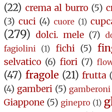
(22)
crema al burro
(5)
c
(3)
cuci
(4)
cupc
cuore
(1)
(279)
dolci. mele
(7)
d
fi
fichi
(5)
fagiolini
(1)
selvatico
(6)
fiori
(7)
flo
(47)
fragole
(21)
frutta
(4)
gamberi
(5)
gamberoni
g
Giappone
(5)
ginepro
(1)