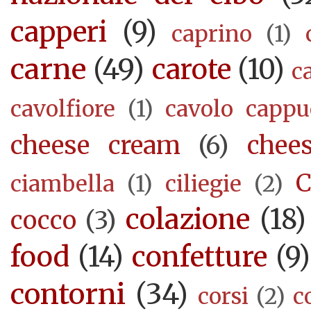
capperi
(9)
caprino
(1)
carne
(49)
carote
(10)
c
cavolfiore
(1)
cavolo cappu
cheese cream
(6)
chee
C
ciambella
(1)
ciliegie
(2)
colazione
(18)
cocco
(3)
food
(14)
confetture
(9)
contorni
(34)
corsi
(2)
c