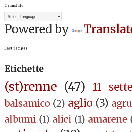
Translate
Powered by
Translat
Last recipes
Etichette
(st)renne
(47)
11 sett
aglio
(3)
balsamico
(2)
agr
albumi
(1)
alici
(1)
amarene