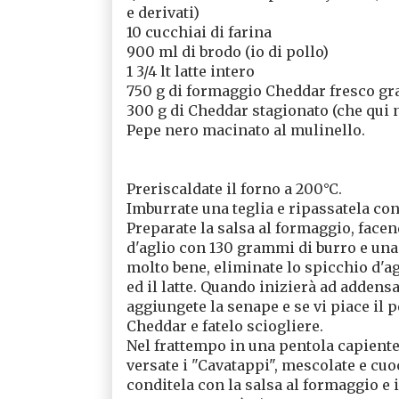
e derivati)
10 cucchiai di farina
900 ml di brodo (io di pollo)
1 3/4 lt latte intero
750 g di formaggio Cheddar fresco grat
300 g di Cheddar stagionato (che qui n
Pepe nero macinato al mulinello.
Preriscaldate il forno a 200°C.
Imburrate una teglia e ripassatela con
Preparate la salsa al formaggio, face
d'aglio con 130 grammi di burro e una
molto bene, eliminate lo spicchio d'a
ed il latte. Quando inizierà ad addens
aggiungete la senape e se vi piace il 
Cheddar e fatelo sciogliere.
Nel frattempo in una pentola capiente p
versate i "Cavatappi", mescolate e cuoc
conditela con la salsa al formaggio e 