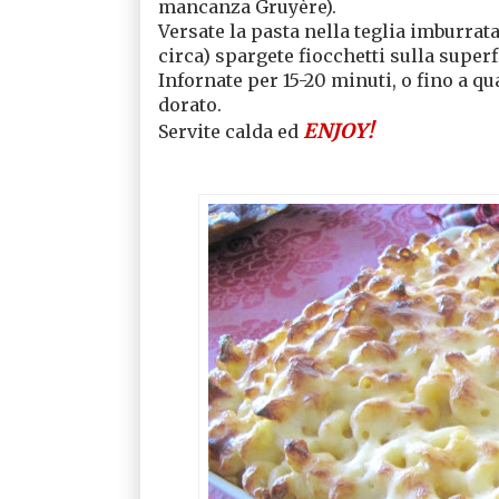
mancanza Gruyère).
Versate la pasta nella teglia imburrat
circa) spargete fiocchetti sulla superf
Infornate per 15-20 minuti, o fino a q
dorato.
ENJOY!
Servite calda ed