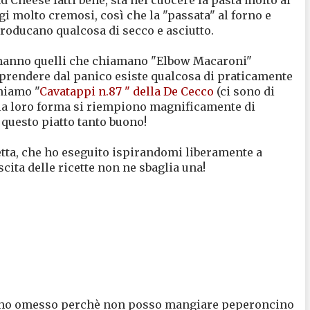
i molto cremosi, così che la "passata" al forno e
producano qualcosa di secco e asciutto.
i hanno quelli che chiamano "Elbow Macaroni"
 prendere dal panico esiste qualcosa di praticamente
miamo "
Cavatappi n.87 " della De Cecco
(ci sono di
la loro forma si riempiono magnificamente di
questo piatto tanto buono!
etta, che ho eseguito ispirandomi liberamente a
scita delle ricette non ne sbaglia una!
io ho omesso perchè non posso mangiare peperoncino