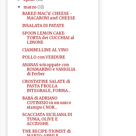
marzo
(11)
▼
BAKED MAC'n' CHEESE -
MACARONI and CHEESE
INSALATA DI PATATE
SPOON LEMON CAKE-
TORTA dei CUCCHIAI al
LIMONE
CIAMBELLINE AL VINO
POLLO con VERDURE
ANANAS sciroppate con
ROSMARINO e VANIGLIA
di Ferber
CROSTATINE SALATE di
PASTA FROLLA
INTEGRALE, FORMA...
BABÁ di ADRIANO
COTINISIO in un unico
stampo ( NOR...
SCACCIATA SICILIANA DI
TUMA, OLIVE E
ACCIUGHE
THE RECIPE-TIONIST di
MARZO-APRILE