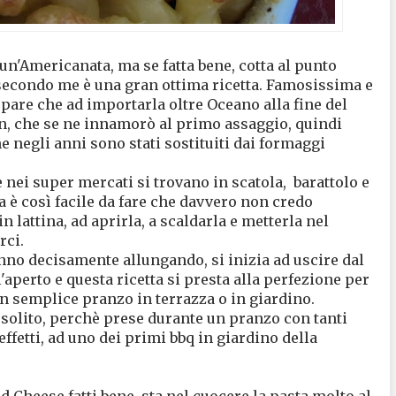
n'Americanata, ma se fatta bene, cotta al punto
 secondo me è una gran ottima ricetta. Famosissima e
, pare che ad importarla oltre Oceano alla fine del
n, che se ne innamorò al primo assaggio, quindi
 negli anni sono stati sostituiti dai formaggi
 nei super mercati si trovano in scatola, barattolo e
a è così facile da fare che davvero non credo
n lattina, ad aprirla, a scaldarla e metterla nel
rci.
anno decisamente allungando, si inizia ad uscire dal
l'aperto e questa ricetta si presta alla perfezione per
un semplice pranzo in terrazza o in giardino.
 solito, perchè prese durante un pranzo con tanti
effetti, ad uno dei primi bbq in giardino della
d Cheese fatti bene, sta nel cuocere la pasta molto al