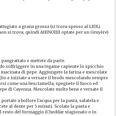
tugiato a grana grossa (si trova spesso al LIDL)
on si trova, quindi AHINOIIII optate per un Gruyère)
 pangrattato e mettete da parte.
ndo soffriggere in una tegame capiente lo spicchio
 macinata di pepe. Aggiungete la farina e mescolate
glio e iniziate a versare il brodo mescolando sempre
arsi come una besciamella, spegnete il fuoco ed
pepe di Cayenna. Mescolate molto bene e versate il
ortate a bollore l'acqua per la pasta, salatela e
ete al dente per 5 minuti. Scolate la pasta e
il resto del formaggio (Cheddar stagionato o in