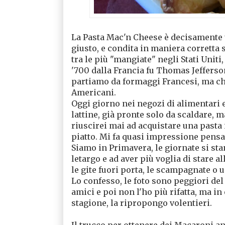
La Pasta Mac'n Cheese è decisamente u
giusto, e condita in maniera corretta
tra le più "mangiate" negli Stati Uniti
'700 dalla Francia fu Thomas Jefferso
partiamo da formaggi Francesi, ma che
Americani.
Oggi giorno nei negozi di alimentari e
lattine, già pronte solo da scaldare, m
riuscirei mai ad acquistare una pasta i
piatto. Mi fa quasi impressione pensa
Siamo in Primavera, le giornate si st
letargo e ad aver più voglia di stare al
le gite fuori porta, le scampagnate o 
Lo confesso, le foto sono peggiori del
amici e poi non l'ho più rifatta, ma in 
stagione, la ripropongo volentieri.
Il trucco per ottenere dei Macaroni an