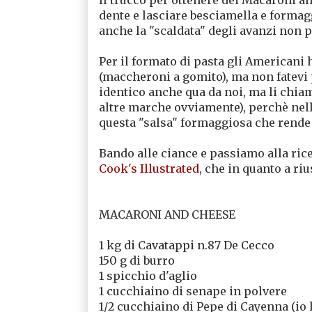
dente e lasciare besciamella e formagg
anche la "scaldata" degli avanzi non 
Per il formato di pasta gli American
(maccheroni a gomito), ma non fatevi
identico anche qua da noi, ma li chia
altre marche ovviamente), perchè nel
questa "salsa" formaggiosa che rende 
Bando alle ciance e passiamo alla ric
Cook's Illustrated
, che in quanto a riu
MACARONI AND CHEESE
1 kg di Cavatappi n.87 De Cecco
150 g di burro
1 spicchio d'aglio
1 cucchiaino di senape in polvere
1/2 cucchiaino di Pepe di Cayenna (