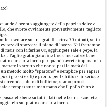
iato)
e quando è pronto aggiungete della paprica dolce e
ollo, che avrete ovviamente preventivamente, tagliato
igo.
pollo a scolare su una gratella, circa 30 minuti, sotto
 evitare di sporcare il piano di lavoro. Nel frattempo
di mais con la farina 00, aggiungete sale e pepe, la
ika e l’aglio grattugiato fine fine e mescolate bene
 piatto con carta forno per quando avrete impanato la
i mettete lo strutto che non superi la metà del
ho un metodo molto “spartano” e semplice per sapere
po di grassi e oli) è pronto per la frittura: inserisco
si circonda subito di bollicine, siamo pronti!
he sia a temperatura man mano che il pollo fritto è
 passatelo bene su tutti i lati nelle farine, scuotete
poggiatelo sul piatto con carta forno.