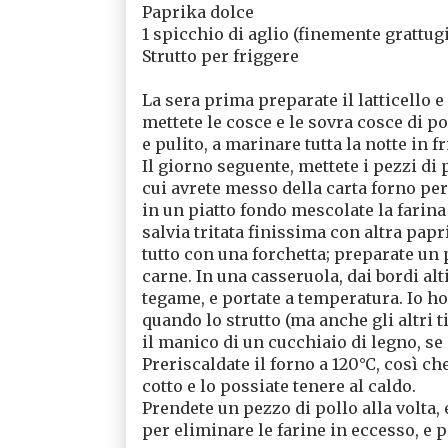
Paprika dolce
1 spicchio di aglio (finemente grattug
Strutto per friggere
La sera prima preparate il latticello 
mettete le cosce e le sovra cosce di p
e pulito, a marinare tutta la notte in fr
Il giorno seguente, mettete i pezzi di 
cui avrete messo della carta forno per
in un piatto fondo mescolate la farina 
salvia tritata finissima con altra papr
tutto con una forchetta; preparate un
carne. In una casseruola, dai bordi alt
tegame, e portate a temperatura. Io 
quando lo strutto (ma anche gli altri ti
il manico di un cucchiaio di legno, se 
Preriscaldate il forno a 120°C, così c
cotto e lo possiate tenere al caldo.
Prendete un pezzo di pollo alla volta, e
per eliminare le farine in eccesso, e 