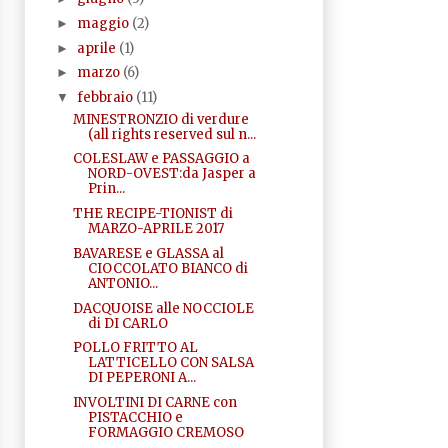
maggio
(2)
►
aprile
(1)
►
marzo
(6)
►
febbraio
(11)
▼
MINESTRONZIO di verdure
(all rights reserved sul n...
COLESLAW e PASSAGGIO a
NORD-OVEST:da Jasper a
Prin...
THE RECIPE-TIONIST di
MARZO-APRILE 2017
BAVARESE e GLASSA al
CIOCCOLATO BIANCO di
ANTONIO...
DACQUOISE alle NOCCIOLE
di DI CARLO
POLLO FRITTO AL
LATTICELLO CON SALSA
DI PEPERONI A...
INVOLTINI DI CARNE con
PISTACCHIO e
FORMAGGIO CREMOSO