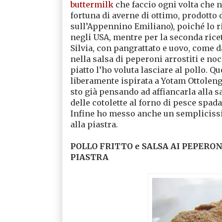
buttermilk
che faccio ogni volta che no
fortuna di averne di ottimo, prodotto d
sull’Appennino Emiliano), poiché lo ri
negli USA, mentre per la seconda ricet
Silvia, con pangrattato e uovo, come d
nella salsa di peperoni arrostiti e noc
piatto l’ho voluta lasciare al pollo. Qu
liberamente ispirata a Yotam Ottolengh
sto già pensando ad affiancarla alla s
delle cotolette al forno di pesce spada
Infine ho messo anche un semplicissimo
alla piastra.
POLLO FRITTO e SALSA AI PEPERONI
PIASTRA