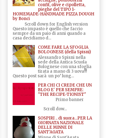
acciughe, pomodorini
confit, olive e cipolletta,
pieghe del TIPO 1-
HOMEMADE-HANDMADE PIZZA DOUGH
by Bonci
Scroll down for English version
Questo impasto è quello che faccio
sempre da un paio di anni quando a
casa decidiamo d...
COME FARE LA SFOGLIA
BOLOGNESE (della Spisni)
Alessandro Spisni nella
sede della Antica Scuola
Bolognese con una sfoglia
tirata a mano di 3 uova!!!
Questo post sarà un po’ lung...
PER CHI CI CREDE CHE UN
BLOG E' PER SEMPRE:
"THE RECIPE-TIONIST"
Primo banner
Scroll dow...
SOSPIRI .. di suora...PER LA
GIORNATA NAZIONALE
DELLE MINNE DI
SANT'AGATA
Minne di Sant'Agata