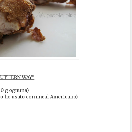
SOUTHERN WAY”
500 g ognuna)
 –io ho usato cornmeal Americano)