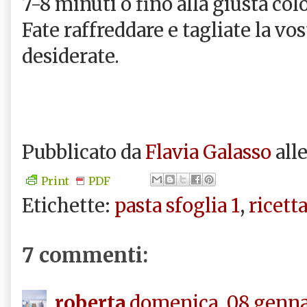
7-8 minuti o fino alla giusta col
Fate raffreddare e tagliate la vo
desiderate.
Pubblicato da
Flavia Galasso
all
Print
PDF
Etichette:
pasta sfoglia 1
,
ricett
7 commenti:
roberta
domenica, 08 genna