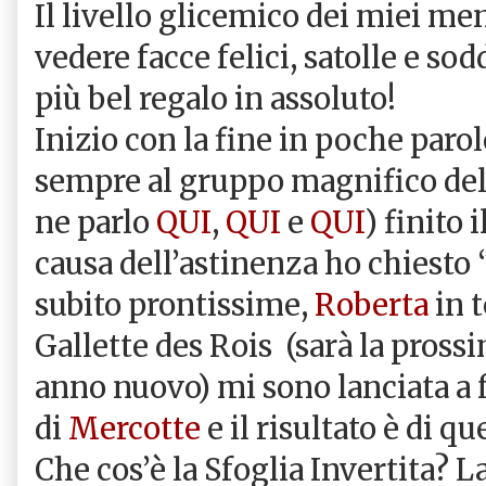
Il livello glicemico dei miei me
vedere facce felici, satolle e sod
più bel regalo in assoluto!
Inizio con la fine in poche parol
sempre al gruppo magnifico del
ne parlo
QUI
,
QUI
e
QUI
) finito
causa dell’astinenza ho chiesto 
subito prontissime,
Roberta
in t
Gallette des Rois (sarà la prossi
anno nuovo) mi sono lanciata a f
di
Mercotte
e il risultato è di q
Che cos’è la Sfoglia Invertita? L