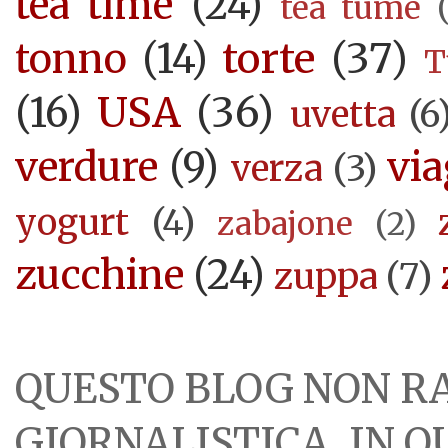
tea time
(24)
tea tume
torte
(37)
tonno
(14)
T
USA
(36)
(16)
uvetta
(6
verdure
(9)
via
verza
(3)
yogurt
(4)
zabajone
(2)
zucchine
(24)
zuppa
(7)
QUESTO BLOG NON R
GIORNALISTICA, IN 