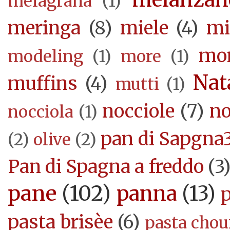
melagrana
(1)
meringa
(8)
miele
(4)
mi
mor
modeling
(1)
more
(1)
Nat
muffins
(4)
mutti
(1)
nocciole
(7)
no
nocciola
(1)
pan di Sapgna
(2)
olive
(2)
Pan di Spagna a freddo
(3
pane
(102)
panna
(13)
pasta brisèe
(6)
pasta cho