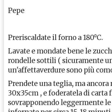
Pepe
Preriscaldate il forno a 180⁰C.
Lavate e mondate bene le zucchi
rondelle sottili ( sicuramente 
un'affettaverdure sono più com
Prendete una teglia, ma ancora 
30x35cm , e foderatela di carta 
sovrapponendo leggermente le r
infornate per circa 15-18 minuti