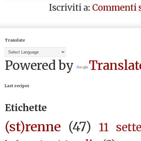
Iscriviti a:
Commenti s
Translate
Powered by
Translat
Last recipes
Etichette
(st)renne
(47)
11 sett