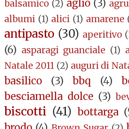
aglio
(3)
balsamico
(2)
agr
albumi
(1)
alici
(1)
amarene
antipasto
(30)
aperitivo
(
(6)
asparagi guanciale
(1)
Natale 2011
(2)
auguri di Nat
basilico
(3)
bbq
(4)
b
besciamella dolce
(3)
be
biscotti
(41)
bottarga
(
brodo
(4)
Brown Sugar
(2)