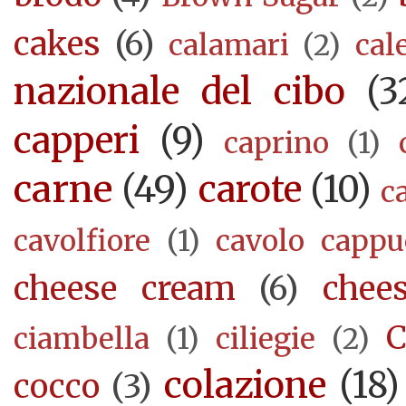
cakes
(6)
calamari
(2)
cal
nazionale del cibo
(3
capperi
(9)
caprino
(1)
carne
(49)
carote
(10)
c
cavolfiore
(1)
cavolo cappu
cheese cream
(6)
chee
C
ciambella
(1)
ciliegie
(2)
colazione
(18)
cocco
(3)