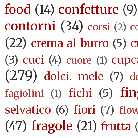
food
(14)
confetture
(9)
contorni
(34)
corsi
(2)
c
(22)
crema al burro
(5)
c
(3)
cuci
(4)
cupc
cuore
(1)
(279)
dolci. mele
(7)
d
fi
fichi
(5)
fagiolini
(1)
selvatico
(6)
fiori
(7)
flo
(47)
fragole
(21)
frutta