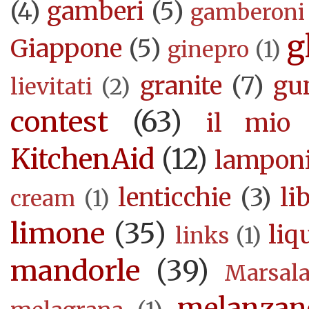
(4)
gamberi
(5)
gamberoni
g
Giappone
(5)
ginepro
(1)
granite
(7)
gu
lievitati
(2)
contest
(63)
il mio 
KitchenAid
(12)
lampon
lenticchie
(3)
li
cream
(1)
limone
(35)
liq
links
(1)
mandorle
(39)
Marsal
melanzan