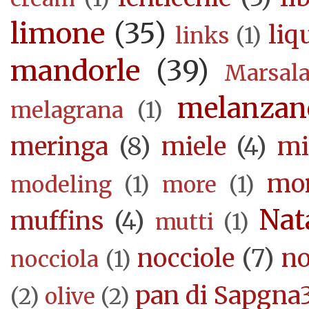
limone
(35)
liq
links
(1)
mandorle
(39)
Marsal
melanzan
melagrana
(1)
meringa
(8)
miele
(4)
mi
mor
modeling
(1)
more
(1)
Nat
muffins
(4)
mutti
(1)
nocciole
(7)
no
nocciola
(1)
pan di Sapgna
(2)
olive
(2)