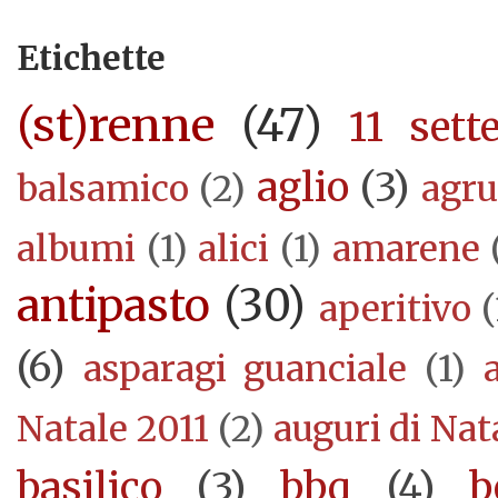
Etichette
(st)renne
(47)
11 sett
aglio
(3)
balsamico
(2)
agr
albumi
(1)
alici
(1)
amarene
antipasto
(30)
aperitivo
(
(6)
asparagi guanciale
(1)
Natale 2011
(2)
auguri di Nat
basilico
(3)
bbq
(4)
b