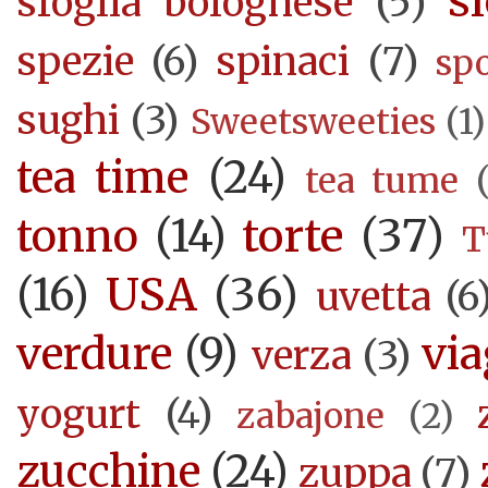
si
sfoglia bolognese
(5)
spezie
(6)
spinaci
(7)
sp
sughi
(3)
Sweetsweeties
(1)
tea time
(24)
tea tume
torte
(37)
tonno
(14)
T
USA
(36)
(16)
uvetta
(6
verdure
(9)
via
verza
(3)
yogurt
(4)
zabajone
(2)
zucchine
(24)
zuppa
(7)