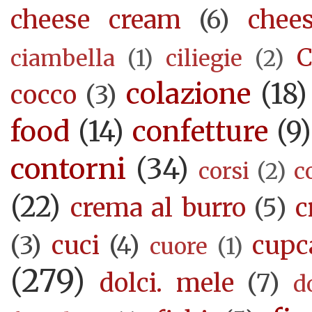
cheese cream
(6)
chee
C
ciambella
(1)
ciliegie
(2)
colazione
(18)
cocco
(3)
food
(14)
confetture
(9)
contorni
(34)
corsi
(2)
c
(22)
crema al burro
(5)
c
(3)
cuci
(4)
cupc
cuore
(1)
(279)
dolci. mele
(7)
d