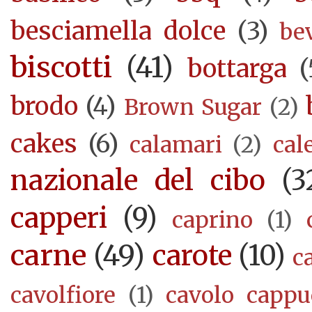
besciamella dolce
(3)
be
biscotti
(41)
bottarga
(
brodo
(4)
Brown Sugar
(2)
cakes
(6)
calamari
(2)
cal
nazionale del cibo
(3
capperi
(9)
caprino
(1)
carne
(49)
carote
(10)
c
cavolfiore
(1)
cavolo cappu