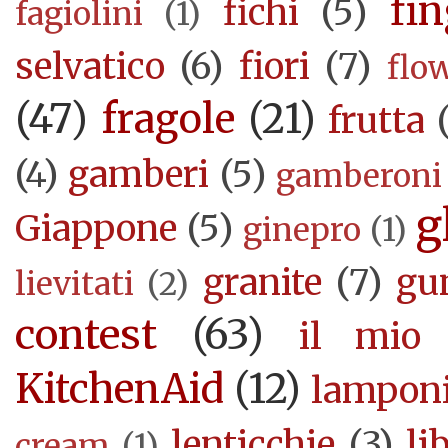
fi
fichi
(5)
fagiolini
(1)
selvatico
(6)
fiori
(7)
flo
(47)
fragole
(21)
frutta
(4)
gamberi
(5)
gamberoni
g
Giappone
(5)
ginepro
(1)
granite
(7)
gu
lievitati
(2)
contest
(63)
il mio 
KitchenAid
(12)
lampon
lenticchie
(3)
li
cream
(1)