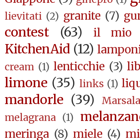
granite
(7)
gu
lievitati
(2)
contest
(63)
il mio 
KitchenAid
(12)
lampon
lenticchie
(3)
li
cream
(1)
limone
(35)
liq
links
(1)
mandorle
(39)
Marsal
melanzan
melagrana
(1)
meringa
(8)
miele
(4)
mi