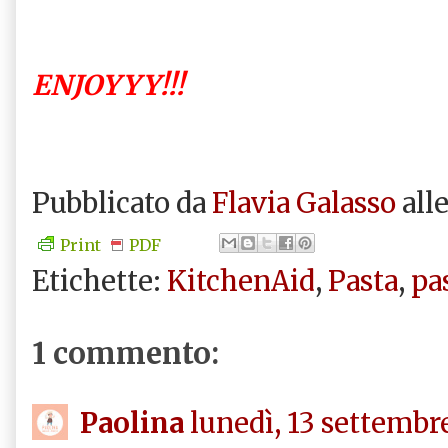
ENJOYYY!!!
Pubblicato da
Flavia Galasso
all
Print
PDF
Etichette:
KitchenAid
,
Pasta
,
pas
1 commento:
Paolina
lunedì, 13 settembr