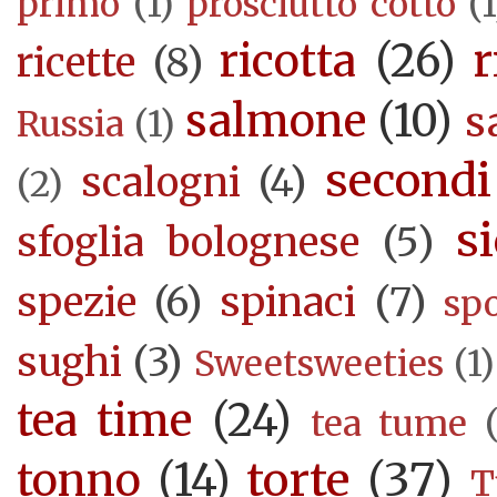
primo
(1)
prosciutto cotto
(1
ricotta
(26)
r
ricette
(8)
salmone
(10)
s
Russia
(1)
secondi
scalogni
(4)
(2)
si
sfoglia bolognese
(5)
spezie
(6)
spinaci
(7)
sp
sughi
(3)
Sweetsweeties
(1)
tea time
(24)
tea tume
torte
(37)
tonno
(14)
T