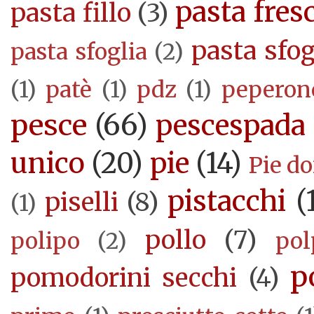
pasta fres
pasta fillo
(3)
pasta sfog
pasta sfoglia
(2)
(1)
patè
(1)
pdz
(1)
peperon
pesce
(66)
pescespada
unico
(20)
pie
(14)
Pie d
pistacchi
(
piselli
(8)
(1)
pollo
(7)
polipo
(2)
pol
p
pomodorini secchi
(4)