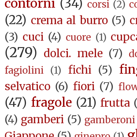
contorni
(34)
corsi
(2)
c
(22)
crema al burro
(5)
c
(3)
cuci
(4)
cupc
cuore
(1)
(279)
dolci. mele
(7)
d
fi
fichi
(5)
fagiolini
(1)
selvatico
(6)
fiori
(7)
flo
(47)
fragole
(21)
frutta
(4)
gamberi
(5)
gamberoni
g
Giappone
(5)
ginepro
(1)