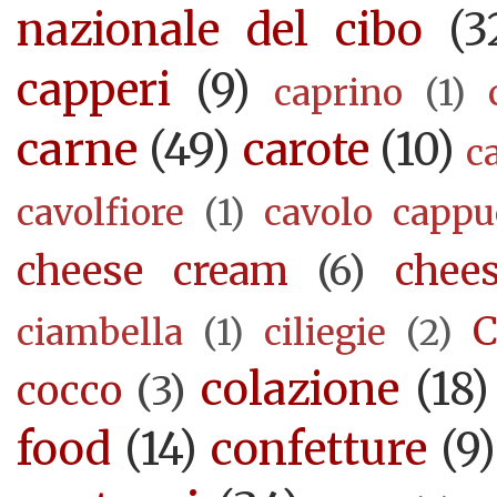
nazionale del cibo
(3
capperi
(9)
caprino
(1)
carne
(49)
carote
(10)
c
cavolfiore
(1)
cavolo cappu
cheese cream
(6)
chee
C
ciambella
(1)
ciliegie
(2)
colazione
(18)
cocco
(3)
food
(14)
confetture
(9)