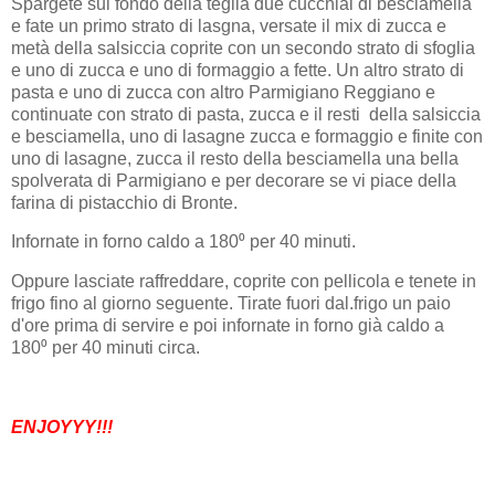
Spargete sul fondo della teglia due cucchiai di besciamella
e fate un primo strato di lasgna, versate il mix di zucca e
metà della salsiccia coprite con un secondo strato di sfoglia
e uno di zucca e uno di formaggio a fette. Un altro strato di
pasta e uno di zucca con altro Parmigiano Reggiano e
continuate con strato di pasta, zucca e il resti della salsiccia
e besciamella, uno di lasagne zucca e formaggio e finite con
uno di lasagne, zucca il resto della besciamella una bella
spolverata di Parmigiano e per decorare se vi piace della
farina di pistacchio di Bronte.
Infornate in forno caldo a 180⁰ per 40 minuti.
Oppure lasciate raffreddare, coprite con pellicola e tenete in
frigo fino al giorno seguente. Tirate fuori dal.frigo un paio
d'ore prima di servire e poi infornate in forno già caldo a
180⁰ per 40 minuti circa.
ENJOYYY!!!