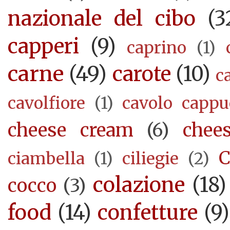
nazionale del cibo
(3
capperi
(9)
caprino
(1)
carne
(49)
carote
(10)
c
cavolfiore
(1)
cavolo cappu
cheese cream
(6)
chee
C
ciambella
(1)
ciliegie
(2)
colazione
(18)
cocco
(3)
food
(14)
confetture
(9)