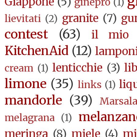
g
Giappone
(5)
ginepro
(1)
granite
(7)
gu
lievitati
(2)
contest
(63)
il mio 
KitchenAid
(12)
lampon
lenticchie
(3)
li
cream
(1)
limone
(35)
liq
links
(1)
mandorle
(39)
Marsal
melanzan
melagrana
(1)
meringa
(8)
miele
(4)
mi