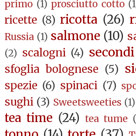
primo
(1)
prosciutto cotto
(1
ricotta
(26)
r
ricette
(8)
salmone
(10)
s
Russia
(1)
secondi
scalogni
(4)
(2)
si
sfoglia bolognese
(5)
spezie
(6)
spinaci
(7)
sp
sughi
(3)
Sweetsweeties
(1)
tea time
(24)
tea tume
torte
(37)
tonno
(14)
T