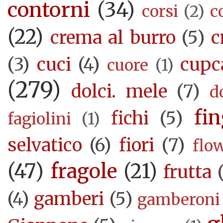
contorni
(34)
corsi
(2)
c
(22)
crema al burro
(5)
c
(3)
cuci
(4)
cupc
cuore
(1)
(279)
dolci. mele
(7)
d
fi
fichi
(5)
fagiolini
(1)
selvatico
(6)
fiori
(7)
flo
(47)
fragole
(21)
frutta
(4)
gamberi
(5)
gamberoni