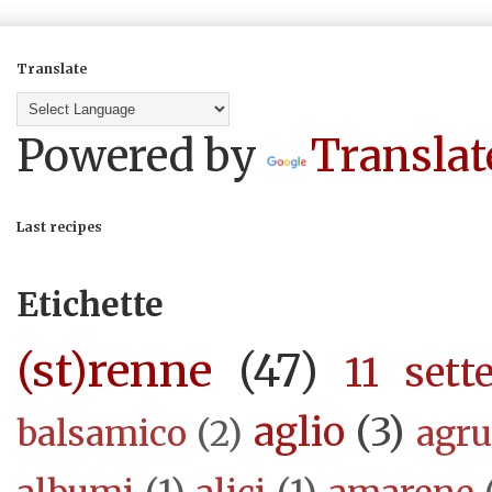
Translate
Powered by
Translat
Last recipes
Etichette
(st)renne
(47)
11 sett
aglio
(3)
balsamico
(2)
agr