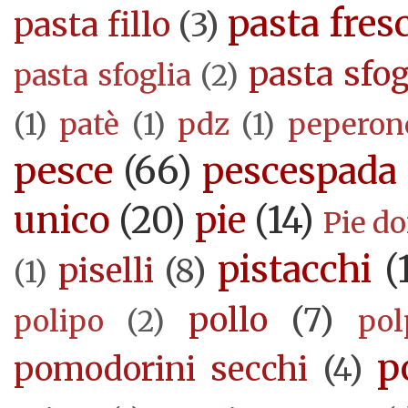
pasta fres
pasta fillo
(3)
pasta sfog
pasta sfoglia
(2)
(1)
patè
(1)
pdz
(1)
peperon
pesce
(66)
pescespada
unico
(20)
pie
(14)
Pie d
pistacchi
(
piselli
(8)
(1)
pollo
(7)
polipo
(2)
pol
p
pomodorini secchi
(4)