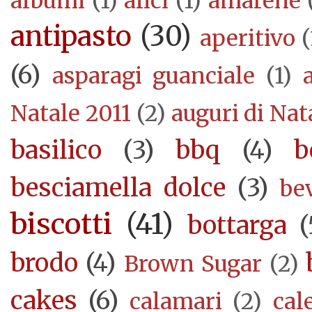
albumi
(1)
alici
(1)
amarene
antipasto
(30)
aperitivo
(
(6)
asparagi guanciale
(1)
Natale 2011
(2)
auguri di Nat
basilico
(3)
bbq
(4)
b
besciamella dolce
(3)
be
biscotti
(41)
bottarga
(
brodo
(4)
Brown Sugar
(2)
cakes
(6)
calamari
(2)
cal