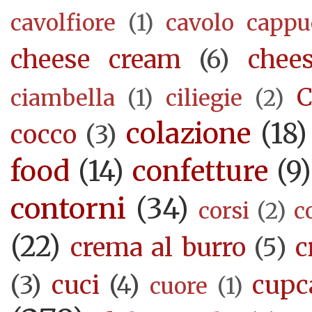
cavolfiore
(1)
cavolo cappu
cheese cream
(6)
chee
C
ciambella
(1)
ciliegie
(2)
colazione
(18)
cocco
(3)
food
(14)
confetture
(9)
contorni
(34)
corsi
(2)
c
(22)
crema al burro
(5)
c
(3)
cuci
(4)
cupc
cuore
(1)