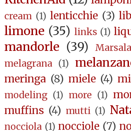
lenticchie
(3)
li
cream
(1)
limone
(35)
liq
links
(1)
mandorle
(39)
Marsal
melanzan
melagrana
(1)
meringa
(8)
miele
(4)
mi
mor
modeling
(1)
more
(1)
Nat
muffins
(4)
mutti
(1)
nocciole
(7)
no
nocciola
(1)