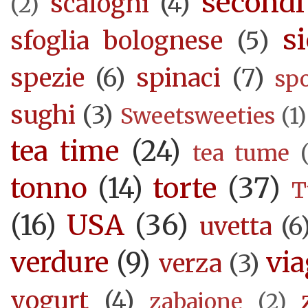
secondi
scalogni
(4)
(2)
si
sfoglia bolognese
(5)
spezie
(6)
spinaci
(7)
sp
sughi
(3)
Sweetsweeties
(1)
tea time
(24)
tea tume
torte
(37)
tonno
(14)
T
USA
(36)
(16)
uvetta
(6
verdure
(9)
via
verza
(3)
yogurt
(4)
zabajone
(2)