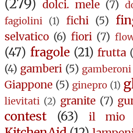
(279)
dolci. mele
(7)
d
fi
fichi
(5)
fagiolini
(1)
selvatico
(6)
fiori
(7)
flo
(47)
fragole
(21)
frutta
(4)
gamberi
(5)
gamberoni
g
Giappone
(5)
ginepro
(1)
granite
(7)
gu
lievitati
(2)
contest
(63)
il mio 
KitchenAid
(12)
lampon