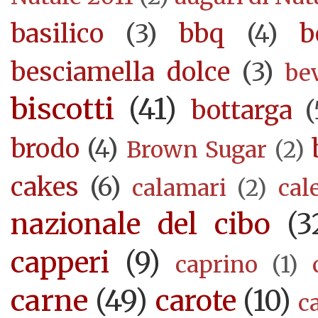
basilico
(3)
bbq
(4)
b
besciamella dolce
(3)
be
biscotti
(41)
bottarga
(
brodo
(4)
Brown Sugar
(2)
cakes
(6)
calamari
(2)
cal
nazionale del cibo
(3
capperi
(9)
caprino
(1)
carne
(49)
carote
(10)
c