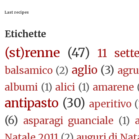
Last recipes
Etichette
(st)renne
(47)
11 sett
aglio
(3)
balsamico
(2)
agr
albumi
(1)
alici
(1)
amarene
antipasto
(30)
aperitivo
(
(6)
asparagi guanciale
(1)
Natale 2011
(2)
auguri di Nat