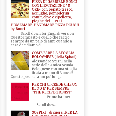
PIZZA DI GABRIELE BONCI
CON LIEVITAZIONE 48
ORE- con pepato fresco,
acciughe, pomodorini
confit, olive e cipolletta,
pieghe del TIPO 1-
HOMEMADE-HANDMADE PIZZA DOUGH
by Bonci
Scroll down for English version
Questo impasto è quello che faccio
sempre da un paio di anni quando a
casa decidiamo d...
COME FARE LA SFOGLIA
BOLOGNESE (della Spisni)
Alessandro Spisni nella
sede della Antica Scuola
Bolognese con una sfoglia
tirata a mano di 3 uova!!!
Questo post sarà un po’ lung...
PER CHI CI CREDE CHE UN
BLOG E' PER SEMPRE:
"THE RECIPE-TIONIST"
Primo banner
Scroll dow...
SOSPIRI .. di suora...PER LA