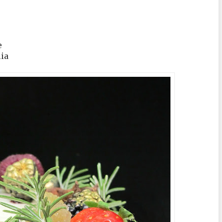
e
lia