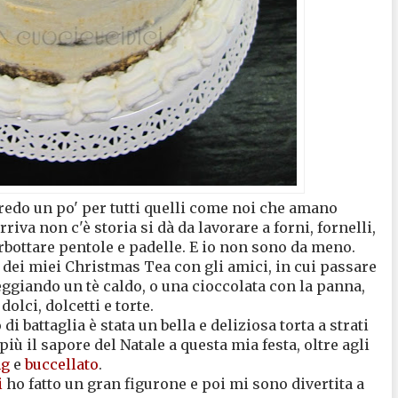
credo un po' per tutti quelli come noi che amano
iva non c'è storia si dà da lavorare a forni, fornelli,
orbottare pentole e padelle. E io non sono da meno.
dei miei Christmas Tea con gli amici, in cui passare
ggiando un tè caldo, o una cioccolata con la panna,
olci, dolcetti e torte.
i battaglia è stata un bella e deliziosa torta a strati
iù il sapore del Natale a questa mia festa, oltre agli
ng
e
buccellato
.
i
ho fatto un gran figurone e poi mi sono divertita a