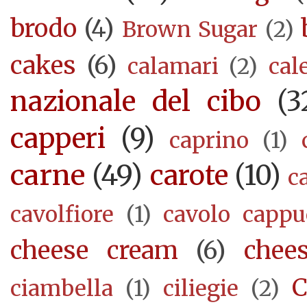
brodo
(4)
Brown Sugar
(2)
cakes
(6)
calamari
(2)
cal
nazionale del cibo
(3
capperi
(9)
caprino
(1)
carne
(49)
carote
(10)
c
cavolfiore
(1)
cavolo cappu
cheese cream
(6)
chee
C
ciambella
(1)
ciliegie
(2)