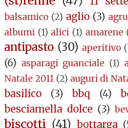
(st)renne
(47)
11 sett
aglio
(3)
balsamico
(2)
agr
albumi
(1)
alici
(1)
amarene
antipasto
(30)
aperitivo
(
(6)
asparagi guanciale
(1)
Natale 2011
(2)
auguri di Nat
basilico
(3)
bbq
(4)
b
besciamella dolce
(3)
be
biscotti
(41)
bottarga
(