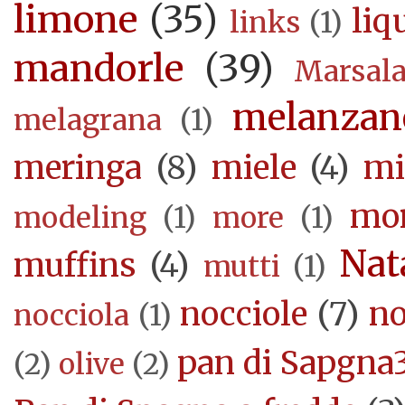
limone
(35)
liq
links
(1)
mandorle
(39)
Marsal
melanzan
melagrana
(1)
meringa
(8)
miele
(4)
mi
mor
modeling
(1)
more
(1)
Nat
muffins
(4)
mutti
(1)
nocciole
(7)
no
nocciola
(1)
pan di Sapgna
(2)
olive
(2)