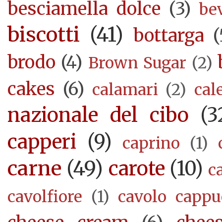
besciamella dolce
(3)
be
biscotti
(41)
bottarga
(
brodo
(4)
Brown Sugar
(2)
cakes
(6)
calamari
(2)
cal
nazionale del cibo
(3
capperi
(9)
caprino
(1)
carne
(49)
carote
(10)
c
cavolfiore
(1)
cavolo cappu