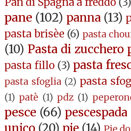
Pan di Spagna a freddo
(3
pane
(102)
panna
(13)
pasta brisèe
(6)
pasta cho
(10)
Pasta di zucchero 
pasta fres
pasta fillo
(3)
pasta sfog
pasta sfoglia
(2)
(1)
patè
(1)
pdz
(1)
peperon
pesce
(66)
pescespada
unico
(20)
pie
(14)
Pie d