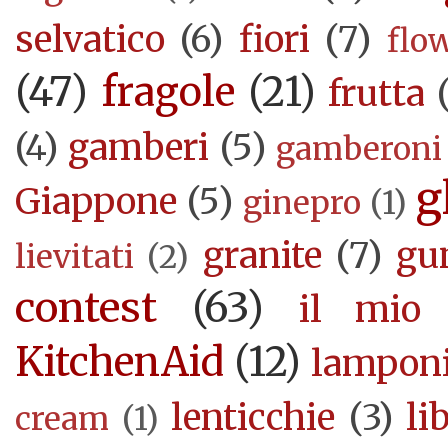
selvatico
(6)
fiori
(7)
flo
(47)
fragole
(21)
frutta
(4)
gamberi
(5)
gamberoni
g
Giappone
(5)
ginepro
(1)
granite
(7)
gu
lievitati
(2)
contest
(63)
il mio 
KitchenAid
(12)
lampon
lenticchie
(3)
li
cream
(1)