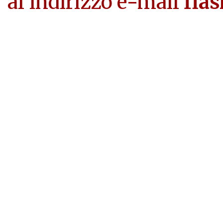
al'indirizzo e-mail
flas