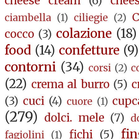
cheese cream
(6)
chee
C
ciambella
(1)
ciliegie
(2)
colazione
(18)
cocco
(3)
food
(14)
confetture
(9)
contorni
(34)
corsi
(2)
c
(22)
crema al burro
(5)
c
(3)
cuci
(4)
cupc
cuore
(1)
(279)
dolci. mele
(7)
d
fi
fichi
(5)
fagiolini
(1)