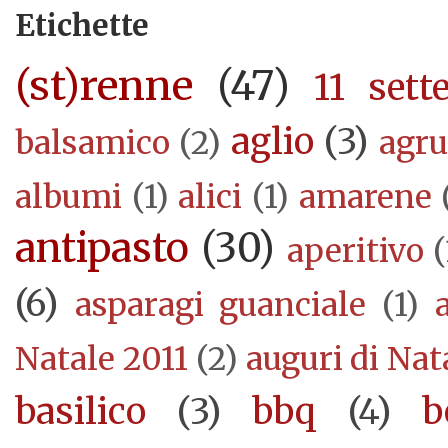
Etichette
(st)renne
(47)
11 sett
aglio
(3)
balsamico
(2)
agr
albumi
(1)
alici
(1)
amarene
antipasto
(30)
aperitivo
(
(6)
asparagi guanciale
(1)
Natale 2011
(2)
auguri di Nat
basilico
(3)
bbq
(4)
b