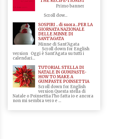
"THE RECIPE-TIONIST"
Primo banner
Scroll dow...
SOSPIRI .. di suora...PER LA
GIORNATA NAZIONALE
DELLE MINNE DI
SANT'AGATA
Minne di Sant'Agata
Scroll down for English
version Oggi è Sant'Agata su tutti i
calendari...
TUTORIAL STELLA DI
NATALE IN GUMPASTE-
HOW TO MAKE A
GUMPASTE POINSETTIA
Scroll down for English
version Questa stella di
Natale o Poinsettia l’ho fatta io e ancora
non mi sembra vero e ...