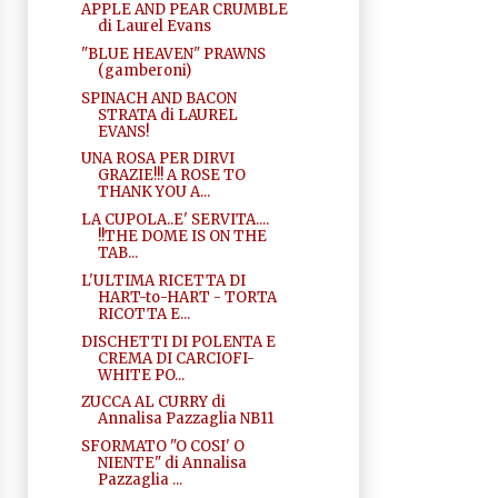
APPLE AND PEAR CRUMBLE
di Laurel Evans
"BLUE HEAVEN" PRAWNS
(gamberoni)
SPINACH AND BACON
STRATA di LAUREL
EVANS!
UNA ROSA PER DIRVI
GRAZIE!!! A ROSE TO
THANK YOU A...
LA CUPOLA..E' SERVITA....
!!THE DOME IS ON THE
TAB...
L'ULTIMA RICETTA DI
HART-to-HART - TORTA
RICOTTA E...
DISCHETTI DI POLENTA E
CREMA DI CARCIOFI-
WHITE PO...
ZUCCA AL CURRY di
Annalisa Pazzaglia NB11
SFORMATO "O COSI' O
NIENTE" di Annalisa
Pazzaglia ...