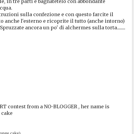
le, in tre parti e bagnatetelo con abbondante
acqua.
ruzioni sulla confezione e con questo farcite il
 anche l'esterno e ricoprite il tutto (anche intorno)
pruzzate ancora un po' di alchermes sulla torta.........
ART contest from a NO-BLOGGER , her name is
t cake
ponge cake)