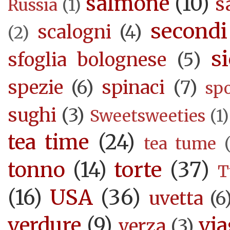
salmone
(10)
s
Russia
(1)
secondi
scalogni
(4)
(2)
si
sfoglia bolognese
(5)
spezie
(6)
spinaci
(7)
sp
sughi
(3)
Sweetsweeties
(1)
tea time
(24)
tea tume
torte
(37)
tonno
(14)
T
USA
(36)
(16)
uvetta
(6
verdure
(9)
via
verza
(3)