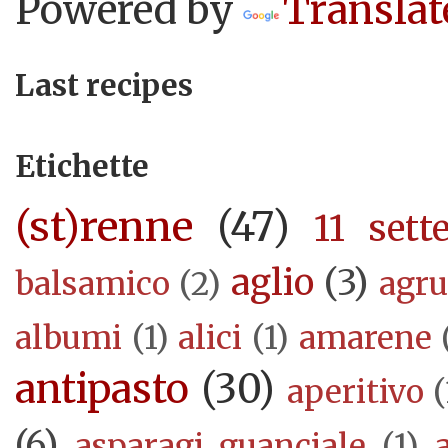
Powered by
Translat
Last recipes
Etichette
(st)renne
(47)
11 sett
aglio
(3)
balsamico
(2)
agr
albumi
(1)
alici
(1)
amarene
antipasto
(30)
aperitivo
(
(6)
asparagi guanciale
(1)