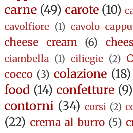
carne
(49)
carote
(10)
c
cavolfiore
(1)
cavolo cappu
cheese cream
(6)
chee
C
ciambella
(1)
ciliegie
(2)
colazione
(18)
cocco
(3)
food
(14)
confetture
(9)
contorni
(34)
corsi
(2)
c
(22)
crema al burro
(5)
c