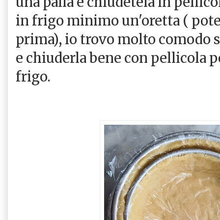
una palla e chiudetela in pellic
in frigo minimo un'oretta ( pote
prima), io trovo molto comodo st
e chiuderla bene con pellicola p
frigo.