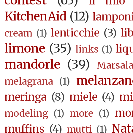
contest
(63)
il mio 
KitchenAid
(12)
lampon
lenticchie
(3)
li
cream
(1)
limone
(35)
liq
links
(1)
mandorle
(39)
Marsal
melanzan
melagrana
(1)
meringa
(8)
miele
(4)
mi
mor
modeling
(1)
more
(1)
Nat
muffins
(4)
mutti
(1)