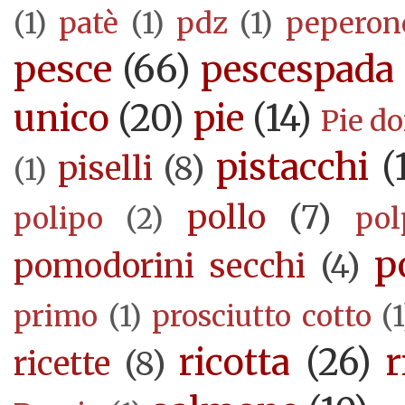
(1)
patè
(1)
pdz
(1)
peperon
pesce
(66)
pescespada
unico
(20)
pie
(14)
Pie d
pistacchi
(
piselli
(8)
(1)
pollo
(7)
polipo
(2)
pol
p
pomodorini secchi
(4)
primo
(1)
prosciutto cotto
(1
ricotta
(26)
r
ricette
(8)