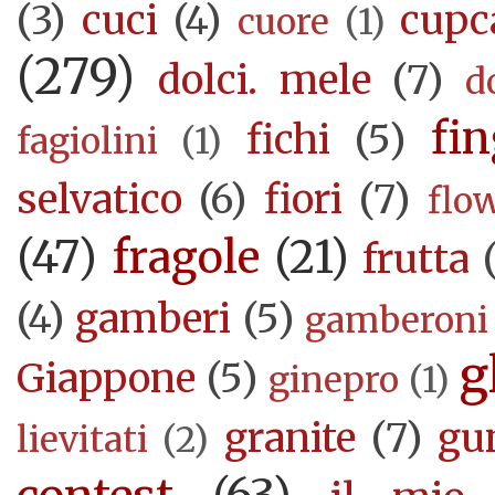
(3)
cuci
(4)
cupc
cuore
(1)
(279)
dolci. mele
(7)
d
fi
fichi
(5)
fagiolini
(1)
selvatico
(6)
fiori
(7)
flo
(47)
fragole
(21)
frutta
(4)
gamberi
(5)
gamberoni
g
Giappone
(5)
ginepro
(1)
granite
(7)
gu
lievitati
(2)