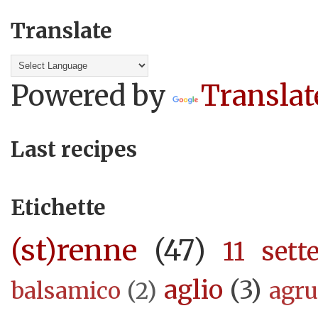
Translate
Powered by
Translat
Last recipes
Etichette
(st)renne
(47)
11 sett
aglio
(3)
balsamico
(2)
agr