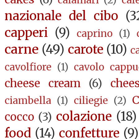
nazionale del cibo
(3
capperi
(9)
caprino
(1)
carne
(49)
carote
(10)
c
cavolfiore
(1)
cavolo cappu
cheese cream
(6)
chee
C
ciambella
(1)
ciliegie
(2)
colazione
(18)
cocco
(3)
food
(14)
confetture
(9)