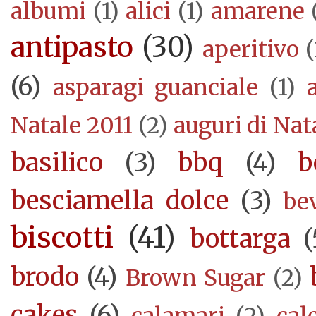
albumi
(1)
alici
(1)
amarene
antipasto
(30)
aperitivo
(
(6)
asparagi guanciale
(1)
Natale 2011
(2)
auguri di Nat
basilico
(3)
bbq
(4)
b
besciamella dolce
(3)
be
biscotti
(41)
bottarga
(
brodo
(4)
Brown Sugar
(2)
cakes
(6)
calamari
(2)
cal