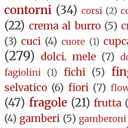
contorni
(34)
corsi
(2)
c
(22)
crema al burro
(5)
c
(3)
cuci
(4)
cupc
cuore
(1)
(279)
dolci. mele
(7)
d
fi
fichi
(5)
fagiolini
(1)
selvatico
(6)
fiori
(7)
flo
(47)
fragole
(21)
frutta
(4)
gamberi
(5)
gamberoni