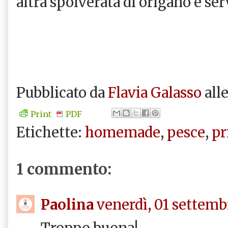
altra spolverata di origano e serv
Pubblicato da
Flavia Galasso
all
Print
PDF
Etichette:
homemade
,
pesce
,
pr
1 commento:
Paolina
venerdì, 01 settemb