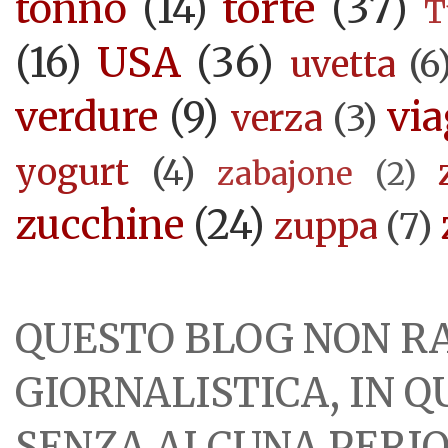
torte
(37)
tonno
(14)
T
USA
(36)
(16)
uvetta
(6
verdure
(9)
via
verza
(3)
yogurt
(4)
zabajone
(2)
zucchine
(24)
zuppa
(7)
QUESTO BLOG NON R
GIORNALISTICA, IN 
SENZA ALCUNA PERIOD