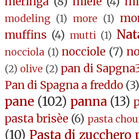
meringa
(8)
miele
(4)
mi
mor
modeling
(1)
more
(1)
Nat
muffins
(4)
mutti
(1)
nocciole
(7)
no
nocciola
(1)
pan di Sapgna
(2)
olive
(2)
Pan di Spagna a freddo
(3
pane
(102)
panna
(13)
pasta brisèe
(6)
pasta cho
(10)
Pasta di zucchero 