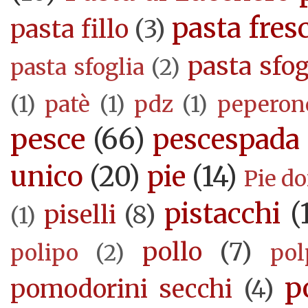
pasta fres
pasta fillo
(3)
pasta sfog
pasta sfoglia
(2)
(1)
patè
(1)
pdz
(1)
peperon
pesce
(66)
pescespada
unico
(20)
pie
(14)
Pie d
pistacchi
(
piselli
(8)
(1)
pollo
(7)
polipo
(2)
pol
p
pomodorini secchi
(4)