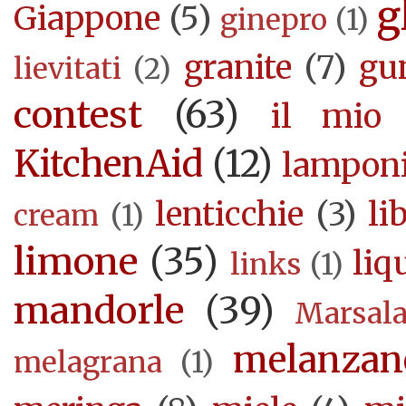
g
Giappone
(5)
ginepro
(1)
granite
(7)
gu
lievitati
(2)
contest
(63)
il mio 
KitchenAid
(12)
lampon
lenticchie
(3)
li
cream
(1)
limone
(35)
liq
links
(1)
mandorle
(39)
Marsal
melanzan
melagrana
(1)