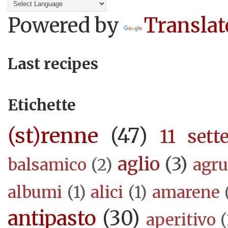
Powered by
Translat
Last recipes
Etichette
(st)renne
(47)
11 sett
aglio
(3)
balsamico
(2)
agr
albumi
(1)
alici
(1)
amarene
antipasto
(30)
aperitivo
(