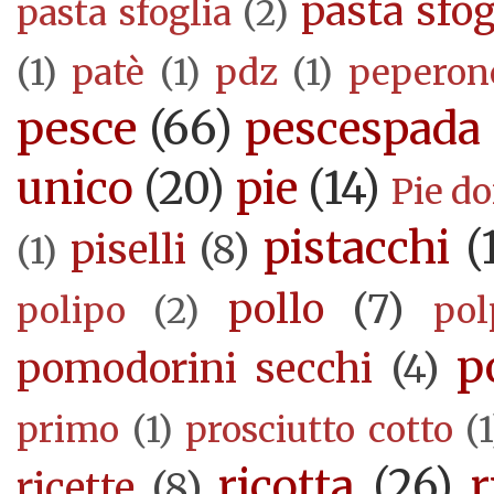
pasta sfog
pasta sfoglia
(2)
(1)
patè
(1)
pdz
(1)
peperon
pesce
(66)
pescespada
unico
(20)
pie
(14)
Pie d
pistacchi
(
piselli
(8)
(1)
pollo
(7)
polipo
(2)
pol
p
pomodorini secchi
(4)
primo
(1)
prosciutto cotto
(1
ricotta
(26)
r
ricette
(8)