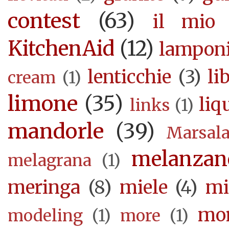
contest
(63)
il mio 
KitchenAid
(12)
lampon
lenticchie
(3)
li
cream
(1)
limone
(35)
liq
links
(1)
mandorle
(39)
Marsal
melanzan
melagrana
(1)
meringa
(8)
miele
(4)
mi
mor
modeling
(1)
more
(1)