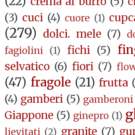
(22)
crema al burro
(5)
c
(3)
cuci
(4)
cupc
cuore
(1)
(279)
dolci. mele
(7)
d
fi
fichi
(5)
fagiolini
(1)
selvatico
(6)
fiori
(7)
flo
(47)
fragole
(21)
frutta
(4)
gamberi
(5)
gamberoni
g
Giappone
(5)
ginepro
(1)
granite
(7)
gu
lievitati
(2)