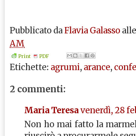
Pubblicato da
Flavia Galasso
all
AM
Print
PDF
Etichette:
agrumi
,
arance
,
confe
2 commenti:
Maria Teresa
venerdì, 28 fe
Non ho mai fatto la marmel
riuscirò a procurarmele segui