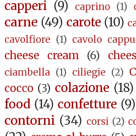
capperi
(9)
caprino
(1)
carne
(49)
carote
(10)
c
cavolfiore
(1)
cavolo cappu
cheese cream
(6)
chee
C
ciambella
(1)
ciliegie
(2)
colazione
(18)
cocco
(3)
food
(14)
confetture
(9)
contorni
(34)
corsi
(2)
c