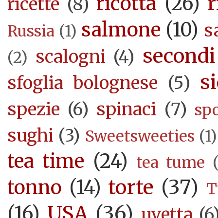
ricotta
(26)
r
ricette
(8)
salmone
(10)
s
Russia
(1)
secondi
scalogni
(4)
(2)
si
sfoglia bolognese
(5)
spezie
(6)
spinaci
(7)
sp
sughi
(3)
Sweetsweeties
(1)
tea time
(24)
tea tume
torte
(37)
tonno
(14)
T
USA
(36)
(16)
uvetta
(6