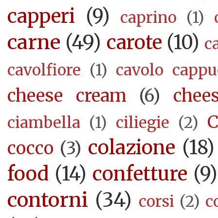
capperi
(9)
caprino
(1)
carne
(49)
carote
(10)
c
cavolfiore
(1)
cavolo cappu
cheese cream
(6)
chee
C
ciambella
(1)
ciliegie
(2)
colazione
(18)
cocco
(3)
food
(14)
confetture
(9)
contorni
(34)
corsi
(2)
c