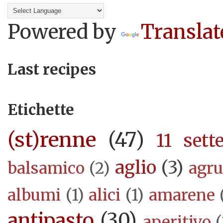
Powered by
Translat
Last recipes
Etichette
(st)renne
(47)
11 sett
aglio
(3)
balsamico
(2)
agr
albumi
(1)
alici
(1)
amarene
antipasto
(30)
aperitivo
(