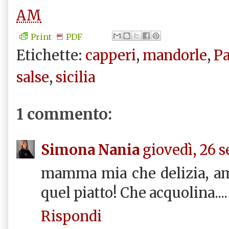
AM
Print
PDF
Etichette:
capperi
,
mandorle
,
Pa
salse
,
sicilia
1 commento:
Simona Nania
giovedì, 26 
mamma mia che delizia, am
quel piatto! Che acquolina....
Rispondi