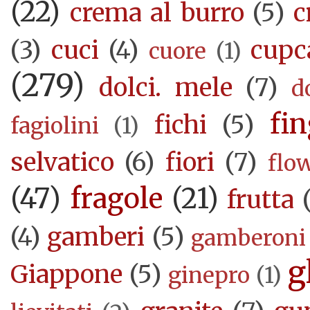
(22)
crema al burro
(5)
c
(3)
cuci
(4)
cupc
cuore
(1)
(279)
dolci. mele
(7)
d
fi
fichi
(5)
fagiolini
(1)
selvatico
(6)
fiori
(7)
flo
(47)
fragole
(21)
frutta
(4)
gamberi
(5)
gamberoni
g
Giappone
(5)
ginepro
(1)