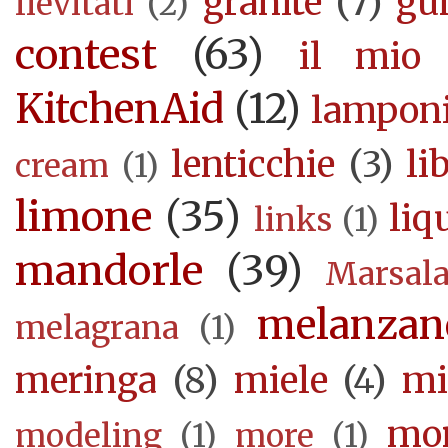
granite
(7)
gu
lievitati
(2)
contest
(63)
il mio 
KitchenAid
(12)
lampon
lenticchie
(3)
li
cream
(1)
limone
(35)
liq
links
(1)
mandorle
(39)
Marsal
melanzan
melagrana
(1)
meringa
(8)
miele
(4)
mi
mor
modeling
(1)
more
(1)