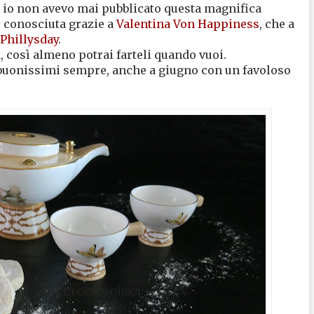
): io non avevo mai pubblicato questa magnifica
e, conosciuta grazie a
Valentina Von Happiness
, che a
Phillysday
.
a, così almeno potrai farteli quando vuoi.
buonissimi sempre, anche a giugno con un favoloso