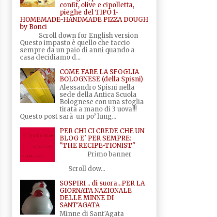
confit, olive e cipolletta,
pieghe del TIPO 1-
HOMEMADE-HANDMADE PIZZA DOUGH
by Bonci
Scroll down for English version
Questo impasto è quello che faccio
sempre da un paio di anni quando a
casa decidiamo d...
COME FARE LA SFOGLIA
BOLOGNESE (della Spisni)
Alessandro Spisni nella
sede della Antica Scuola
Bolognese con una sfoglia
tirata a mano di 3 uova!!!
Questo post sarà un po’ lung...
PER CHI CI CREDE CHE UN
BLOG E' PER SEMPRE:
"THE RECIPE-TIONIST"
Primo banner
Scroll dow...
SOSPIRI .. di suora...PER LA
GIORNATA NAZIONALE
DELLE MINNE DI
SANT'AGATA
Minne di Sant'Agata