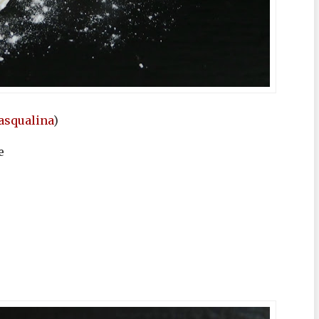
asqualina
)
e