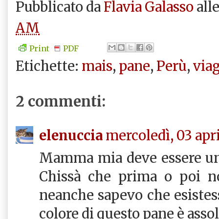
Pubblicato da
Flavia Galasso
all
AM
Print
PDF
Etichette:
mais
,
pane
,
Perù
,
via
2 commenti:
elenuccia
mercoledì, 03 apri
Mamma mia deve essere un
Chissà che prima o poi no
neanche sapevo che esistesse
colore di questo pane è ass