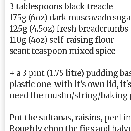
3 tablespoons black treacle
175g (6oz) dark muscavado suga
125g (4.5oz) fresh breadcrumbs
110g (4oz) self-raising flour
scant teaspoon mixed spice
+ a 3 pint (1.75 litre) pudding b
plastic one with it’s own lid, it
need the muslin/string/bakin
Put the sultanas, raisins, peel i
Roughly chop the figs and halve