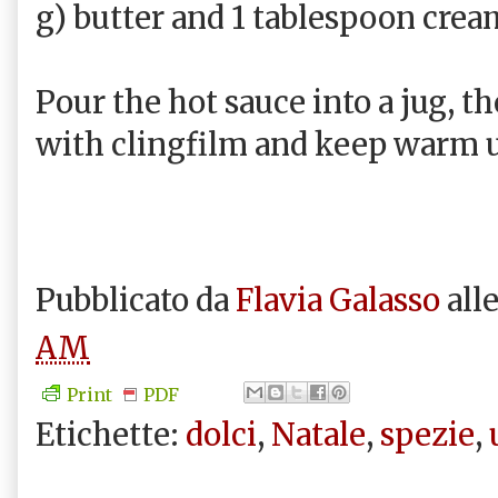
g) butter and 1 tablespoon crea
Pour the hot sauce into a jug, t
with clingfilm and keep warm u
Pubblicato da
Flavia Galasso
all
AM
Print
PDF
Etichette:
dolci
,
Natale
,
spezie
,