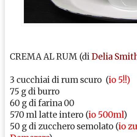
CREMA AL RUM (di
Delia Smit
3 cucchiai di rum scuro (
io 5!!)
75 g di burro
60 g di farina 00
570 ml latte intero (
io 500ml
)
50 g di zucchero semolato (
io z