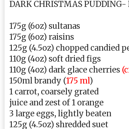
DARK CHRISTMAS PUDDING- Ni
175g (6oz) sultanas
175g (6oz) raisins
125g (4.5oz) chopped candied p
110g (4oz) soft dried figs
110g (4oz) dark glace cherries
(c
150ml brandy (
175 ml
)
1 carrot, coarsely grated
juice and zest of 1 orange
3 large eggs, lightly beaten
125g (4.5oz) shredded suet