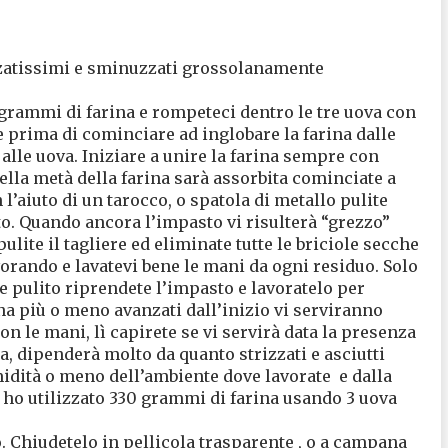
rizzatissimi e sminuzzati grossolanamente
 grammi di farina e rompeteci dentro le tre uova con
e prima di cominciare ad inglobare la farina dalle
 alle uova. Iniziare a unire la farina sempre con
della metà della farina sarà assorbita cominciate a
l’aiuto di un tarocco, o spatola di metallo pulite
tto. Quando ancora l’impasto vi risulterà “grezzo”
lite il tagliere ed eliminate tutte le briciole secche
orando e lavatevi bene le mani da ogni residuo. Solo
re pulito riprendete l’impasto e lavoratelo per
na più o meno avanzati dall’inizio vi serviranno
n le mani, lì capirete se vi servirà data la presenza
, dipenderà molto da quanto strizzati e asciutti
midità o meno dell’ambiente dove lavorate
e dalla
e ho utilizzato 330 grammi di farina usando 3 uova
 Chiudetelo in pellicola trasparente , o a campana