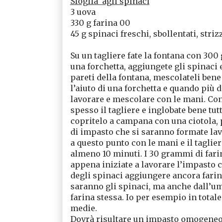
Sfoglia
agli spinaci
3 uova
330 g farina 00
45 g spinaci freschi, sbollentati, st
Su un tagliere fate la fontana con 300
una forchetta, aggiungete gli spinaci 
pareti della fontana, mescolateli bene
l’aiuto di una forchetta e quando più 
lavorare e mescolare con le mani. Con 
spesso il tagliere e inglobate bene tu
copritelo a campana con una ciotola, pu
di impasto che si saranno formate lav
a questo punto con le mani e il taglie
almeno 10 minuti. I 30 grammi di fari
appena iniziate a lavorare l’impasto co
degli spinaci aggiungere ancora farina
saranno gli spinaci, ma anche dall’u
farina stessa. Io per esempio in total
medie.
Dovrà risultare un impasto omogeneo.