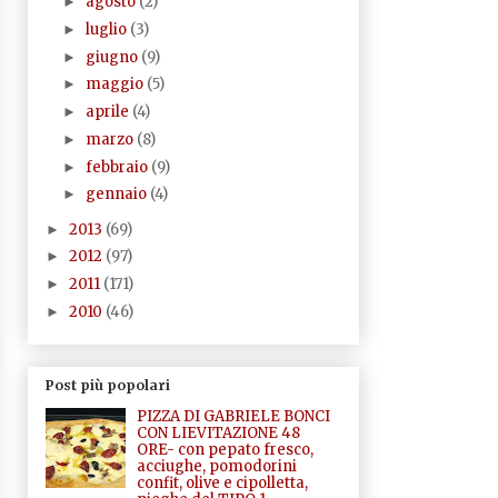
agosto
(2)
►
luglio
(3)
►
giugno
(9)
►
maggio
(5)
►
aprile
(4)
►
marzo
(8)
►
febbraio
(9)
►
gennaio
(4)
►
2013
(69)
►
2012
(97)
►
2011
(171)
►
2010
(46)
►
Post più popolari
PIZZA DI GABRIELE BONCI
CON LIEVITAZIONE 48
ORE- con pepato fresco,
acciughe, pomodorini
confit, olive e cipolletta,