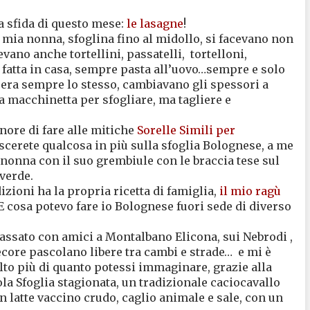
a sfida di questo mese:
le lasagne
!
 mia nonna, sfoglina fino al midollo, si facevano non
evano anche tortellini, passatelli,
tortelloni,
 fatta in casa, sempre pasta all’uovo…sempre e solo
a era sempre lo stesso, cambiavano gli spessori a
a macchinetta per sfogliare, ma tagliere e
onore di fare alle mitiche
Sorelle Simili per
cerete qualcosa in più sulla sfoglia Bolognese, a me
 nonna con il suo grembiule con le braccia tese sul
 verde.
izioni ha la propria ricetta di famiglia,
il mio ragù
E cosa potevo fare io Bolognese fuori sede di diverso
passato con amici a Montalbano Elicona, sui Nebrodi ,
ecore pascolano libere tra cambi e strade…
e mi è
lto più di quanto potessi immaginare, grazie alla
ola Sfoglia stagionata, un tradizionale caciocavallo
 latte vaccino crudo, caglio animale e sale, con un