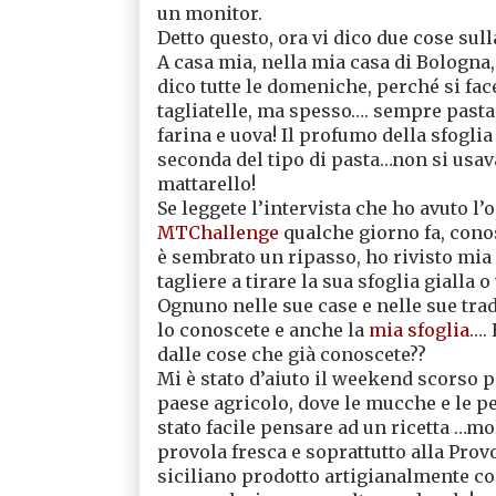
un monitor.
Detto questo, ora vi dico due cose sull
A casa mia, nella mia casa di Bologna,
dico tutte le domeniche, perché si fac
tagliatelle, ma spesso…. sempre pasta
farina e uova! Il profumo della sfogli
seconda del tipo di pasta…non si usav
mattarello!
Se leggete l’intervista che ho avuto l’
MTChallenge
qualche giorno fa, conos
è sembrato un ripasso, ho rivisto mia
tagliere a tirare la sua sfoglia gialla o
Ognuno nelle sue case e nelle sue trad
lo conoscete e anche la
mia sfoglia
…. 
dalle cose che già conoscete??
Mi è stato d’aiuto il weekend scorso 
paese agricolo, dove le mucche e le p
stato facile pensare ad un ricetta …mo
provola fresca e soprattutto alla Prov
siciliano prodotto artigianalmente con