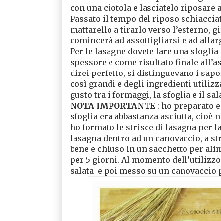
con una ciotola e lasciatelo riposare
Passato il tempo del riposo schiacciate
mattarello a tirarlo verso l’esterno, g
comincerà ad assottigliarsi e ad allar
Per le lasagne dovete fare una sfoglia 
spessore e come risultato finale all’as
direi perfetto, si distinguevano i sap
così grandi e degli ingredienti utilizza
gusto tra i formaggi, la sfoglia e il sa
NOTA IMPORTANTE
: ho preparato e
sfoglia era abbastanza asciutta, cioè
ho formato le strisce di lasagna per l
lasagna dentro ad un canovaccio, a stra
bene e chiuso in un sacchetto per alime
per 5 giorni. Al momento dell’utilizz
salata
e poi messo su un canovaccio p