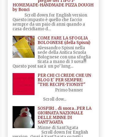
pieghe del TIPO 1-
HOMEMADE-HANDMADE PIZZA DOUGH
by Bonci
Scroll down for English version
Questo impasto è quello che faccio
sempre da un paio di anni quando a
casa decidiamo d...
COME FARE LA SFOGLIA
BOLOGNESE (della Spisni)
Alessandro Spisni nella
sede della Antica Scuola
Bolognese con una sfoglia
tirata a mano di 3 uova!!!
Questo post sarà un po’ lung...
PER CHI CI CREDE CHE UN
BLOG E' PER SEMPRE:
"THE RECIPE-TIONIST"
Primo banner
Scroll dow...
SOSPIRI .. di suora...PER LA
GIORNATA NAZIONALE
DELLE MINNE DI
SANT'AGATA
Minne di Sant'Agata
Scroll down for English
version Oggi è Sant'Agata su tutti i