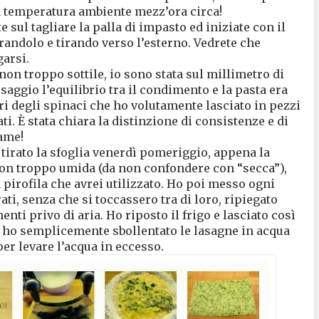
 a temperatura ambiente mezz’ora circa!
 sul tagliare la palla di impasto ed iniziate con il
irandolo e tirando verso l’esterno. Vedrete che
garsi.
non troppo sottile, io sono stata sul millimetro di
saggio l’equilibrio tra il condimento e la pasta era
ori degli spinaci che ho volutamente lasciato in pezzi
ti. È stata chiara la distinzione di consistenze e di
lame!
 tirato la sfoglia venerdì pomeriggio, appena la
 non troppo umida (da non confondere con “secca”),
a pirofila che avrei utilizzato. Ho poi messo ogni
ti, senza che si toccassero tra di loro, ripiegato
nti privo di aria. Ho riposto il frigo e lasciato così
o ho semplicemente sbollentato le lasagne in acqua
er levare l’acqua in eccesso.