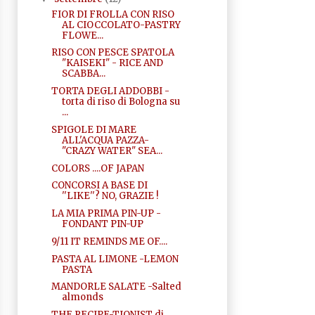
FIOR DI FROLLA CON RISO
AL CIOCCOLATO-PASTRY
FLOWE...
RISO CON PESCE SPATOLA
"KAISEKI" - RICE AND
SCABBA...
TORTA DEGLI ADDOBBI -
torta di riso di Bologna su
...
SPIGOLE DI MARE
ALL'ACQUA PAZZA-
"CRAZY WATER" SEA...
COLORS ....OF JAPAN
CONCORSI A BASE DI
''LIKE''? NO, GRAZIE !
LA MIA PRIMA PIN-UP -
FONDANT PIN-UP
9/11 IT REMINDS ME OF....
PASTA AL LIMONE -LEMON
PASTA
MANDORLE SALATE -Salted
almonds
THE RECIPE-TIONIST di