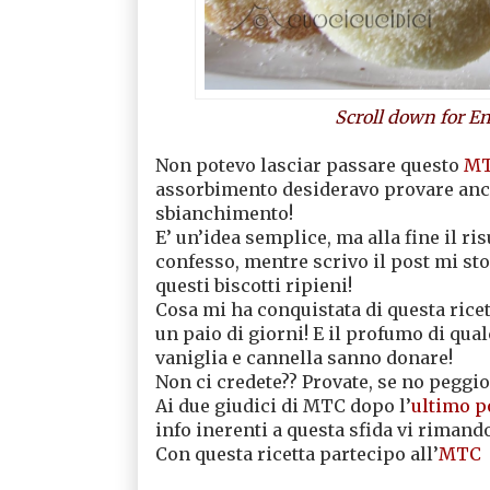
Scroll down for En
Non potevo lasciar passare questo
MT
assorbimento desideravo provare anche
sbianchimento!
E’ un’idea semplice, ma alla fine il ri
confesso, mentre scrivo il post mi st
questi biscotti ripieni!
Cosa mi ha conquistata di questa rice
un paio di giorni! E il profumo di qual
vaniglia e cannella sanno donare!
Non ci credete?? Provate, se no pegg
Ai due giudici di MTC dopo l’
ultimo p
info inerenti a questa sfida vi rimand
Con questa ricetta partecipo all’
MTC