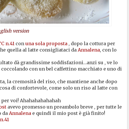
glish version
C n.41
con
una sola proposta
, dopo la cottura per
 quella al latte consigliataci da
Annalena
, con lo
sultato dà grandissime soddisfazioni…anzi su , ve lo
o coccolando con un bel caffettino macchiato e uno di
tta, la cremosità del riso, che mantiene anche dopo
cosa di confortevole, come solo un riso al latte con
io per voi! Ahahahahahahah
ost
avevo promesso un preambolo breve , per tutte le
o da
Annalena
e quindi il mio post è già finito!
n.41