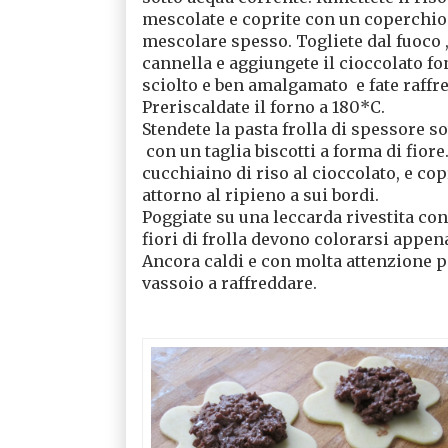
mescolate e coprite con un coperchio 
mescolare spesso. Togliete dal fuoco , 
cannella e aggiungete il cioccolato fon
sciolto e ben amalgamato
e fate raff
Preriscaldate il forno a 180*C.
Stendete la pasta frolla di spessore sot
con un taglia biscotti a forma di fiore.
cucchiaino di riso al cioccolato, e cop
attorno al ripieno a sui bordi.
Poggiate su una leccarda rivestita con 
fiori di frolla devono colorarsi appen
Ancora caldi e con molta attenzione p
vassoio a raffreddare.