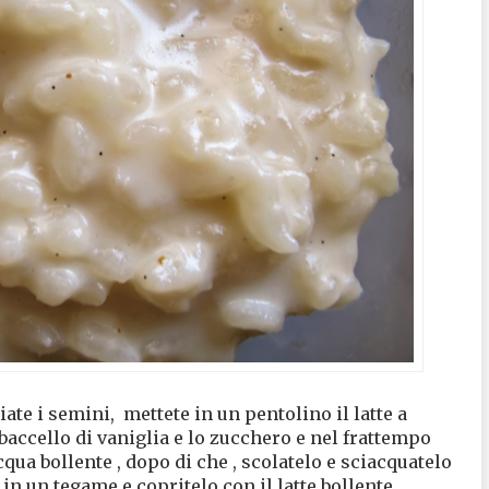
iate i semini,
mettete in un pentolino il latte a
 baccello di vaniglia e lo zucchero e nel frattempo
cqua bollente , dopo di che , scolatelo e sciacquatelo
 in un tegame e copritelo con il latte bollente