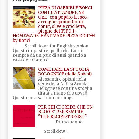
PIZZA DI GABRIELE BONCI
CON LIEVITAZIONE 48
ORE- con pepato fresco,
acciughe, pomodorini
confit, olive e cipolletta,
pieghe del TIPO 1-
HOMEMADE-HANDMADE PIZZA DOUGH
by Bonci
Scroll down for English version
Questo impasto è quello che faccio
sempre da un paio di anni quando a
casa decidiamo d...
COME FARE LA SFOGLIA
BOLOGNESE (della Spisni)
Alessandro Spisni nella
sede della Antica Scuola
Bolognese con una sfoglia
tirata a mano di 3 uova!!!
Questo post sarà un po’ lung...
PER CHI CI CREDE CHE UN
BLOG E' PER SEMPRE:
"THE RECIPE-TIONIST"
Primo banner
Scroll dow...