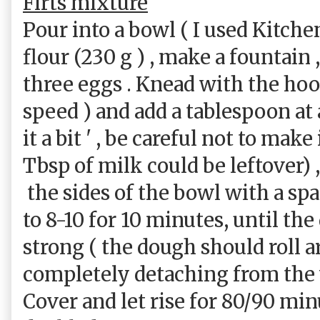
Firts mixture
Pour into a bowl ( I used Kitchen
flour (230 g ) , make a fountain
three eggs . Knead with the hoo
speed ) and add a tablespoon at 
it a bit ' , be careful not to make
Tbsp of milk could be leftover)
the sides of the bowl with a spa
to 8-10 for 10 minutes, until th
strong ( the dough should roll 
completely detaching from the w
Cover and let rise for 80/90 minu