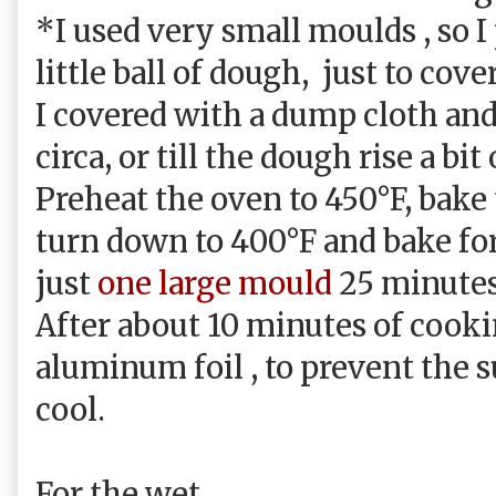
*I used very small moulds , so I
little ball of dough,
just to cove
I covered with a dump cloth and
circa, or till the dough rise a bi
Preheat the oven to 450°F, bake
turn down to 400°F and bake for
just
one large mould
25 minutes
After about 10 minutes of cooki
aluminum foil , to prevent the 
cool.
For the wet