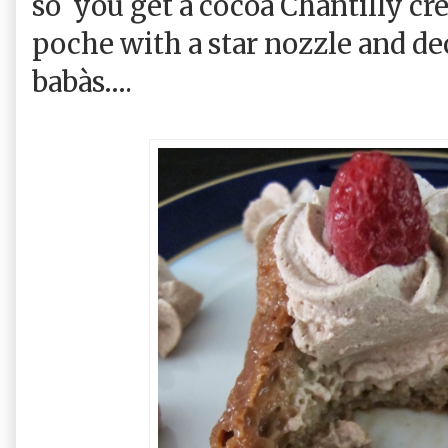
so
you get a cocoa Chantilly cre
poche with a star nozzle and dec
babàs….