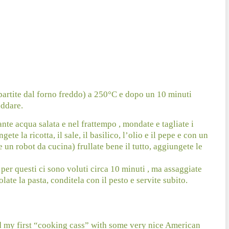
partite dal forno freddo) a 250°C e dopo un 10 minuti
eddare.
te acqua salata e nel frattempo , mondate e tagliate i
te la ricotta, il sale, il basilico, l’olio e il pepe e con un
un robot da cucina) frullate bene il tutto, aggiungete le
per questi ci sono voluti circa 10 minuti , ma assaggiate
olate la pasta, conditela con il pesto e servite subito.
d my first “cooking cass” with some very nice American