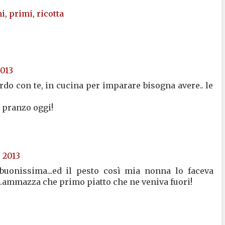
i
,
primi
,
ricotta
2013
do con te, in cucina per imparare bisogna avere.. le
o pranzo oggi!
, 2013
 buonissima...ed il pesto così mia nonna lo faceva
..ammazza che primo piatto che ne veniva fuori!