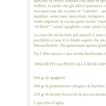
bancone di lavoro centrale con tanto di spe
soffitto, in modo che gli allievi potessero
non sono una che sa stare in “cattedra” , qu
mondare, setacciare, mescolare, riempire 
vuole imparare in cucina poter anche “met
“al dente” i nostri spaghetti, come salare l
La cosa che mi ha fatto più piacere è stata ch
pacchetto a casa. E in fondo sapere che un 
Massachusetts
che gusteranno questo piat
Tra l’altro questa è una ricetta facilissima
SPAGHETTI con PESTO ALLA SICILIAN
500 gr di spaghetti
500 gr di pomodorino ciliegino di Pachino
250 gr di ricotta fresca (se di pecora ancor
1 spicchio d’aglio