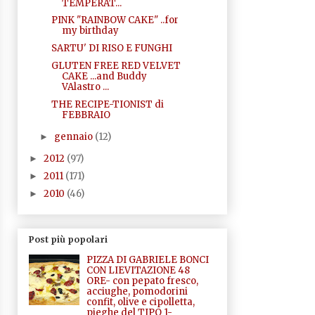
TEMPERAT...
PINK "RAINBOW CAKE" ..for
my birthday
SARTU' DI RISO E FUNGHI
GLUTEN FREE RED VELVET
CAKE ...and Buddy
VAlastro ...
THE RECIPE-TIONIST di
FEBBRAIO
gennaio
(12)
►
2012
(97)
►
2011
(171)
►
2010
(46)
►
Post più popolari
PIZZA DI GABRIELE BONCI
CON LIEVITAZIONE 48
ORE- con pepato fresco,
acciughe, pomodorini
confit, olive e cipolletta,
pieghe del TIPO 1-