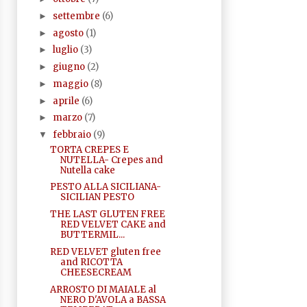
settembre
(6)
►
agosto
(1)
►
luglio
(3)
►
giugno
(2)
►
maggio
(8)
►
aprile
(6)
►
marzo
(7)
►
febbraio
(9)
▼
TORTA CREPES E
NUTELLA- Crepes and
Nutella cake
PESTO ALLA SICILIANA-
SICILIAN PESTO
THE LAST GLUTEN FREE
RED VELVET CAKE and
BUTTERMIL...
RED VELVET gluten free
and RICOTTA
CHEESECREAM
ARROSTO DI MAIALE al
NERO D'AVOLA a BASSA