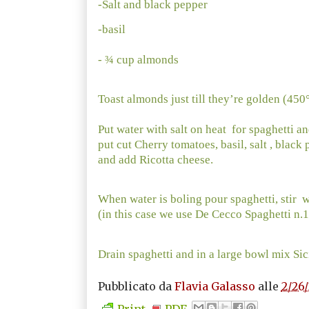
-Salt and black pepper
-basil
- ¾ cup almonds
Toast almonds just till they’re golden (45
Put water with salt on heat
for spaghetti an
put cut Cherry tomatoes, basil, salt , black
and add Ricotta cheese.
When water is boling pour spaghetti, stir
w
(in this case we use De Cecco Spaghetti n.12
Drain spaghetti and in a large bowl mix Sic
Pubblicato da
Flavia Galasso
alle
2/26/
Print
PDF