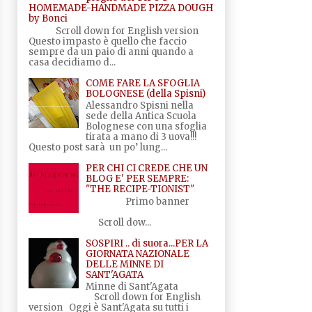
HOMEMADE-HANDMADE PIZZA DOUGH
by Bonci
Scroll down for English version
Questo impasto è quello che faccio
sempre da un paio di anni quando a
casa decidiamo d...
COME FARE LA SFOGLIA
BOLOGNESE (della Spisni)
Alessandro Spisni nella
sede della Antica Scuola
Bolognese con una sfoglia
tirata a mano di 3 uova!!!
Questo post sarà un po’ lung...
PER CHI CI CREDE CHE UN
BLOG E' PER SEMPRE:
"THE RECIPE-TIONIST"
Primo banner
Scroll dow...
SOSPIRI .. di suora...PER LA
GIORNATA NAZIONALE
DELLE MINNE DI
SANT'AGATA
Minne di Sant'Agata
Scroll down for English
version Oggi è Sant'Agata su tutti i