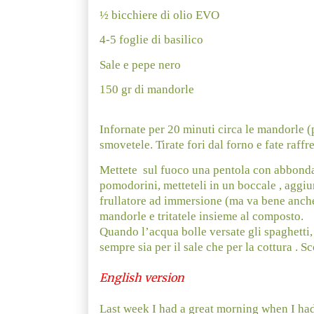
½ bicchiere di olio EVO
4-5 foglie di basilico
Sale e pepe nero
150 gr di mandorle
Infornate per 20 minuti circa le mandorle (
smovetele. Tirate fori dal forno e fate raffr
Mettete
sul fuoco una pentola con abbondan
pomodorini, metteteli in un boccale , aggiunge
frullatore ad immersione (ma va bene anche 
mandorle e tritatele insieme al composto.
Quando l’acqua bolle versate gli spaghetti, 
sempre sia per il sale che per la cottura . Sc
English version
Last week I had a great morning when I ha