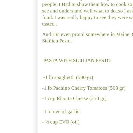
people. I Had to show them how to cook som
see and understand well what to do..so I ask
food. I was really happy to see they were sa
tasted .
And I’m even proud somewhere in Maine, Ca
Sicilian Pesto.
PASTA WITH SICILIAN PESTO
-1 lb spaghetti
(500 gr)
-1 lb Pachino Cherry Tomatoes (500 gr)
-1 cup Ricotta Cheese (250 gr)
-1
clove of garlic
- ½ cup EVO (oil)