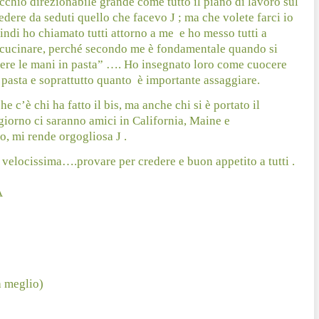
cchio direzionabile grande come tutto il piano di lavoro sul
 vedere da seduti quello che facevo
J
; ma che volete farci io
indi ho chiamato tutti attorno a me
e ho messo tutti a
e cucinare, perché secondo me è fondamentale quando si
tere le mani in pasta” …. Ho insegnato loro come cuocere
a pasta e soprattutto quanto
è importante assaggiare.
e c’è chi ha fatto il bis, ma anche chi si è portato il
giorno ci saranno amici in California, Maine e
to, mi rende orgogliosa
J
.
 e velocissima….provare per credere e buon appetito a tutti .
A
a meglio)