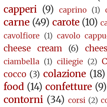
capperi
(9)
caprino
(1)
carne
(49)
carote
(10)
c
cavolfiore
(1)
cavolo cappu
cheese cream
(6)
chee
C
ciambella
(1)
ciliegie
(2)
colazione
(18)
cocco
(3)
food
(14)
confetture
(9)
contorni
(34)
corsi
(2)
c