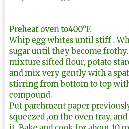
Preheat oven to400°F.
Whip egg whites until stiff . W
sugar until they become frothy.
mixture sifted flour, potato st
and mix very gently with a spat
stirring from bottom to top wi
compound.
Put parchment paper
previousl
squeezed
,on the oven tray, an
it. Bake and cook for about 10 m