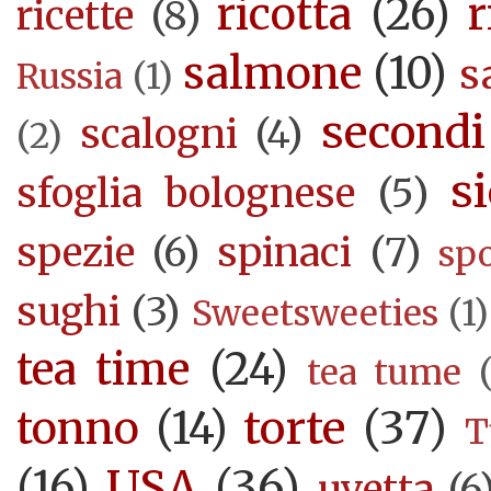
ricotta
(26)
r
ricette
(8)
salmone
(10)
s
Russia
(1)
secondi
scalogni
(4)
(2)
si
sfoglia bolognese
(5)
spezie
(6)
spinaci
(7)
sp
sughi
(3)
Sweetsweeties
(1)
tea time
(24)
tea tume
torte
(37)
tonno
(14)
T
USA
(36)
(16)
uvetta
(6