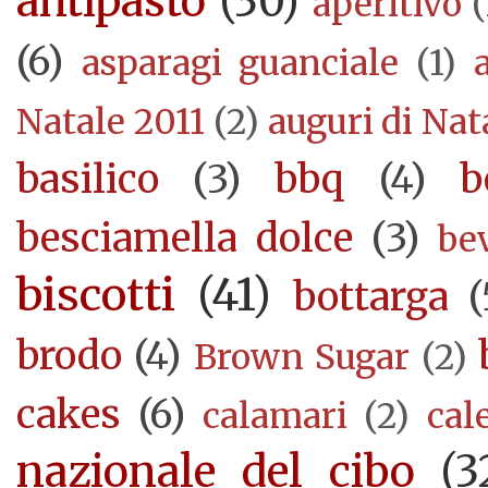
antipasto
(30)
aperitivo
(
(6)
asparagi guanciale
(1)
Natale 2011
(2)
auguri di Nat
basilico
(3)
bbq
(4)
b
besciamella dolce
(3)
be
biscotti
(41)
bottarga
(
brodo
(4)
Brown Sugar
(2)
cakes
(6)
calamari
(2)
cal
nazionale del cibo
(3