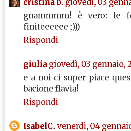
cristina b.
giovedì, 03 genna
gnammmm! è vero: le fe
finiteeeeee ;)))
Rispondi
giulia
giovedì, 03 gennaio, 
e a noi ci super piace questo
bacione flavia!
Rispondi
IsabelC.
venerdì, 04 gennaio