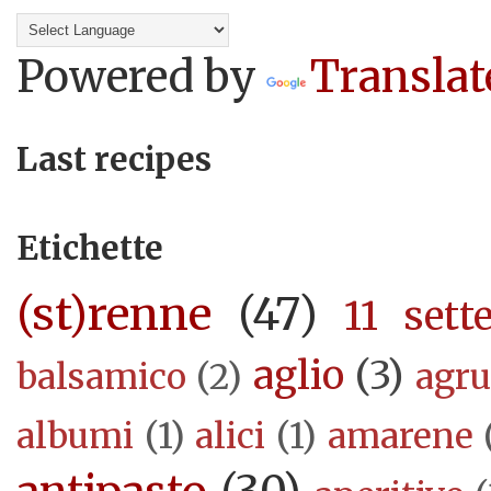
Powered by
Translat
Last recipes
Etichette
(st)renne
(47)
11 sett
aglio
(3)
balsamico
(2)
agr
albumi
(1)
alici
(1)
amarene