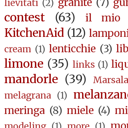
granite
(7)
gu
lievitati
(2)
contest
(63)
il mio 
KitchenAid
(12)
lampon
lenticchie
(3)
li
cream
(1)
limone
(35)
liq
links
(1)
mandorle
(39)
Marsal
melanzan
melagrana
(1)
meringa
(8)
miele
(4)
mi
mor
modeling
(1)
more
(1)