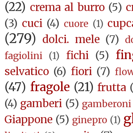
(22)
crema al burro
(5)
c
(3)
cuci
(4)
cupc
cuore
(1)
(279)
dolci. mele
(7)
d
fi
fichi
(5)
fagiolini
(1)
selvatico
(6)
fiori
(7)
flo
(47)
fragole
(21)
frutta
(4)
gamberi
(5)
gamberoni
g
Giappone
(5)
ginepro
(1)