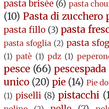
pasta brisèe
(6)
pasta cho
(10)
Pasta di zucchero 
pasta fres
pasta fillo
(3)
pasta sfog
pasta sfoglia
(2)
(1)
patè
(1)
pdz
(1)
peperon
pesce
(66)
pescespada
unico
(20)
pie
(14)
Pie d
pistacchi
(
piselli
(8)
(1)
pollo
(7)
polipo
(2)
pol