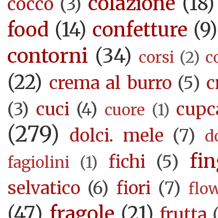
colazione
(18)
cocco
(3)
food
(14)
confetture
(9)
contorni
(34)
corsi
(2)
c
(22)
crema al burro
(5)
c
(3)
cuci
(4)
cupc
cuore
(1)
(279)
dolci. mele
(7)
d
fi
fichi
(5)
fagiolini
(1)
selvatico
(6)
fiori
(7)
flo
(47)
fragole
(21)
frutta