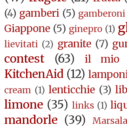
(4)
gamberi
(5)
gamberoni
g
Giappone
(5)
ginepro
(1)
granite
(7)
gu
lievitati
(2)
contest
(63)
il mio 
KitchenAid
(12)
lampon
lenticchie
(3)
li
cream
(1)
limone
(35)
liq
links
(1)
mandorle
(39)
Marsal