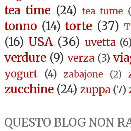
tea time
(24)
tea tume
torte
(37)
tonno
(14)
T
USA
(36)
(16)
uvetta
(6
verdure
(9)
via
verza
(3)
yogurt
(4)
zabajone
(2)
zucchine
(24)
zuppa
(7)
QUESTO BLOG NON R