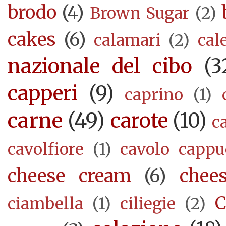
brodo
(4)
Brown Sugar
(2)
cakes
(6)
calamari
(2)
cal
nazionale del cibo
(3
capperi
(9)
caprino
(1)
carne
(49)
carote
(10)
c
cavolfiore
(1)
cavolo cappu
cheese cream
(6)
chee
C
ciambella
(1)
ciliegie
(2)