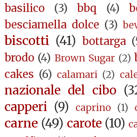
basilico
(3)
bbq
(4)
b
besciamella dolce
(3)
be
biscotti
(41)
bottarga
(
brodo
(4)
Brown Sugar
(2)
cakes
(6)
calamari
(2)
cal
nazionale del cibo
(3
capperi
(9)
caprino
(1)
carne
(49)
carote
(10)
c