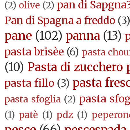
pan di Sapgna
(2)
olive
(2)
Pan di Spagna a freddo
(3
pane
(102)
panna
(13)
pasta brisèe
(6)
pasta cho
(10)
Pasta di zucchero 
pasta fres
pasta fillo
(3)
pasta sfog
pasta sfoglia
(2)
(1)
patè
(1)
pdz
(1)
peperon
pesce
(66)
pescespada