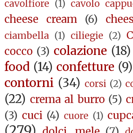
cavolfiore
(1)
cavolo cappu
cheese cream
(6)
chee
C
ciambella
(1)
ciliegie
(2)
colazione
(18)
cocco
(3)
food
(14)
confetture
(9)
contorni
(34)
corsi
(2)
c
(22)
crema al burro
(5)
c
(3)
cuci
(4)
cupc
cuore
(1)
(279)
dolci. mele
(7)
d