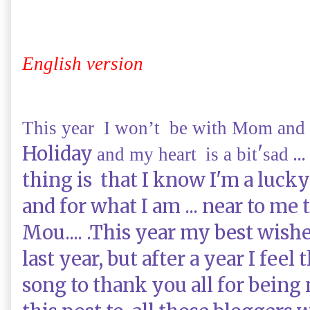
English version
This year
I won’t be with
Mom
and
Holiday
'
..
and
my heart
is a bit
sad
thing is that
I know I'm
a luck
and
for what I am
...
near to me 
Mou...
.
.
This year my best wish
last year
,
but after a year
I feel 
song
to thank you
all for being