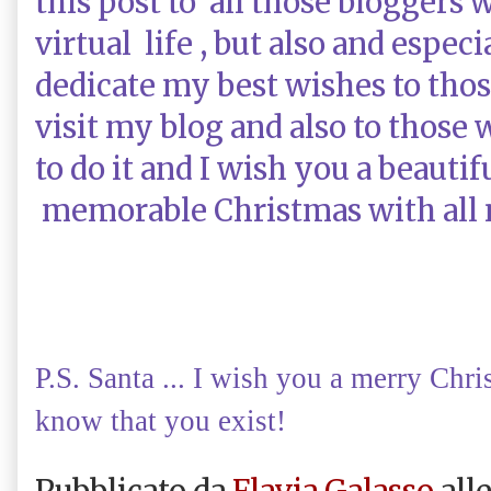
this post to all
those bloggers 
virtual life
, but
also and especi
dedicate
my best wishes
to tho
visit my blog and
also to
those 
to
do it and
I wish you
a beautif
memorable
Christmas with
all
P.S.
Santa
...
I wish you a
merry Chri
know
that you exist
!
Pubblicato da
Flavia Galasso
all