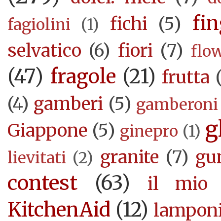
fi
fichi
(5)
fagiolini
(1)
selvatico
(6)
fiori
(7)
flo
(47)
fragole
(21)
frutta
(4)
gamberi
(5)
gamberoni
g
Giappone
(5)
ginepro
(1)
granite
(7)
gu
lievitati
(2)
contest
(63)
il mio 
KitchenAid
(12)
lampon