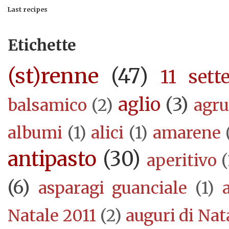
Last recipes
Etichette
(st)renne
(47)
11 sett
aglio
(3)
balsamico
(2)
agr
albumi
(1)
alici
(1)
amarene
antipasto
(30)
aperitivo
(
(6)
asparagi guanciale
(1)
Natale 2011
(2)
auguri di Nat