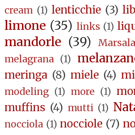
lenticchie
(3)
li
cream
(1)
limone
(35)
liq
links
(1)
mandorle
(39)
Marsal
melanzan
melagrana
(1)
meringa
(8)
miele
(4)
mi
mor
modeling
(1)
more
(1)
Nat
muffins
(4)
mutti
(1)
nocciole
(7)
no
nocciola
(1)