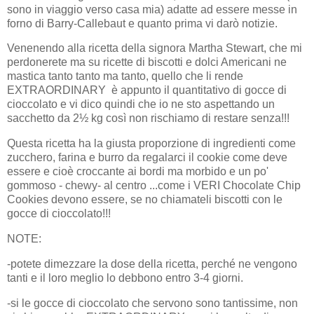
sono in viaggio verso casa mia) adatte ad essere messe in
forno di Barry-Callebaut e quanto prima vi darò notizie.
Venenendo alla ricetta della signora Martha Stewart, che mi
perdonerete ma su ricette di biscotti e dolci Americani ne
mastica tanto tanto ma tanto, quello che li rende
EXTRAORDINARY è appunto il quantitativo di gocce di
cioccolato e vi dico quindi che io ne sto aspettando un
sacchetto da 2½ kg così non rischiamo di restare senza!!!
Questa ricetta ha la giusta proporzione di ingredienti come
zucchero, farina e burro da regalarci il cookie come deve
essere e cioè croccante ai bordi ma morbido e un po'
gommoso - chewy- al centro ...come i VERI Chocolate Chip
Cookies devono essere, se no chiamateli biscotti con le
gocce di cioccolato!!!
NOTE:
-potete dimezzare la dose della ricetta, perché ne vengono
tanti e il loro meglio lo debbono entro 3-4 giorni.
-si le gocce di cioccolato che servono sono tantissime, non