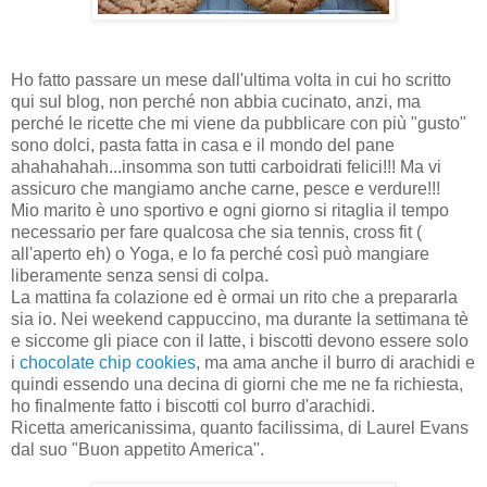
Ho fatto passare un mese dall'ultima volta in cui ho scritto
qui sul blog, non perché non abbia cucinato, anzi, ma
perché le ricette che mi viene da pubblicare con più "gusto"
sono dolci, pasta fatta in casa e il mondo del pane
ahahahahah...insomma son tutti carboidrati felici!!! Ma vi
assicuro che mangiamo anche carne, pesce e verdure!!!
Mio marito è uno sportivo e ogni giorno si ritaglia il tempo
necessario per fare qualcosa che sia tennis, cross fit (
all'aperto eh) o Yoga, e lo fa perché così può mangiare
liberamente senza sensi di colpa.
La mattina fa colazione ed è ormai un rito che a prepararla
sia io. Nei weekend cappuccino, ma durante la settimana tè
e siccome gli piace con il latte, i biscotti devono essere solo
i
chocolate chip cookies
, ma ama anche il burro di arachidi e
quindi essendo una decina di giorni che me ne fa richiesta,
ho finalmente fatto i biscotti col burro d'arachidi.
Ricetta americanissima, quanto facilissima, di Laurel Evans
dal suo "Buon appetito America".