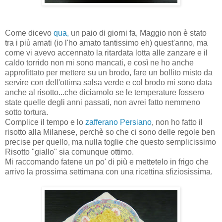
Come dicevo
qua,
un paio di giorni fa, Maggio non è stato
tra i più amati (io l'ho amato tantissimo eh) quest'anno, ma
come vi avevo accennato la ritardata lotta alle zanzare e il
caldo torrido non mi sono mancati, e così ne ho anche
approfittato per mettere su un brodo, fare un bollito misto da
servire con dell'ottima salsa verde e col brodo mi sono data
anche al risotto...che diciamolo se le temperature fossero
state quelle degli anni passati, non avrei fatto nemmeno
sotto tortura.
Complice il tempo e lo
zafferano Persiano
, non ho fatto il
risotto alla Milanese, perchè so che ci sono delle regole ben
precise per quello, ma nulla toglie che questo semplicissimo
Risotto "giallo" sia comunque ottimo.
Mi raccomando fatene un po' di più e mettetelo in frigo che
arrivo la prossima settimana con una ricettina sfiziosissima.