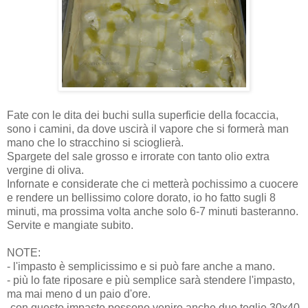
Fate con le dita dei buchi sulla superficie della focaccia,
sono i camini, da dove uscirà il vapore che si formerà man
mano che lo stracchino si scioglierà.
Spargete del sale grosso e irrorate con tanto olio extra
vergine di oliva.
Infornate e considerate che ci metterà pochissimo a cuocere
e rendere un bellissimo colore dorato, io ho fatto sugli 8
minuti, ma prossima volta anche solo 6-7 minuti basteranno.
Servite e mangiate subito.
NOTE:
- l'impasto è semplicissimo e si può fare anche a mano.
- più lo fate riposare e più semplice sarà stendere l'impasto,
ma mai meno d un paio d'ore.
-con questo impasto possono venire anche due teglie 30x40