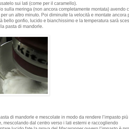
satelo sui lati (come per il caramello).
filo sulla meringa (non ancora completamente montata) avendo c
e per un altro minuto. Poi diminuite la velocità e montate ancora 
à bello gonfio, lucido e bianchissimo e la temperatura sarà sce
la pasta di mandorle.
pasta di mandorle e mescolate in modo da rendere l’impasto più 
, mescolando dal centro verso i lati esterni e raccogliendo
tare lucido fate la prova del
Macaronner
ovvero l’impasto è pr