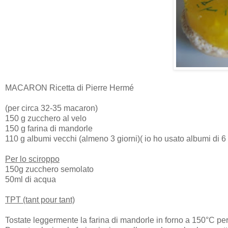
MACARON Ricetta di Pierre Hermé
(per circa 32-35 macaron)
150 g zucchero al velo
150 g farina di mandorle
110 g albumi vecchi (almeno 3 giorni)( io ho usato albumi di 6 g
Per lo sciroppo
150g zucchero semolato
50ml di acqua
TPT (tant pour tant)
Tostate leggermente la farina di mandorle in forno a 150°C per