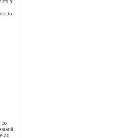
ente al
n modo
mico
estanti
se ad