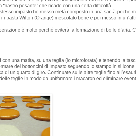
 “nastro pesante” che ricade con una certa difficoltà.
lo stesso impasto ho messo metà composto in una sac-à-poche m
re in pasta Wilton (Orange) mescolato bene e poi messo in un’alt
perazione è molto perché eviterà la formazione di bolle d’aria. 
tti con una matita, su una teglia (io microforata) e tenendo la tas
 formare dei bottoncini di impasto seguendo lo stampo in silicon
a di un quarto di giro. Continuate sulle altre teglie fino all’esau
 delle teglie in modo da uniformare i macaron ed eliminare event