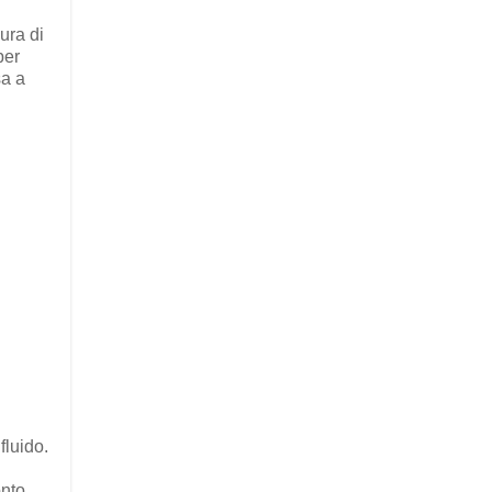
ura di
per
sa a
fluido.
onto