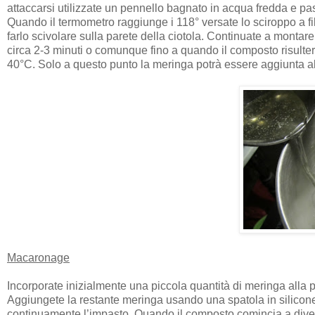
attaccarsi utilizzate un pennello bagnato in acqua fredda e pas
Quando il termometro raggiunge i 118° versate lo sciroppo a 
farlo scivolare sulla parete della ciotola. Continuate a montar
circa 2-3 minuti o comunque fino a quando il composto risulter
40°C. Solo a questo punto la meringa potrà essere aggiunta al
Macaronage
Incorporate inizialmente una piccola quantità di meringa alla 
Aggiungete la restante meringa usando una spatola in silicone
continuamente l’impasto. Quando il composto comincia a diven