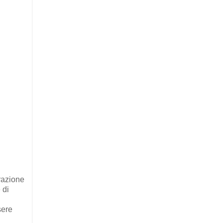
erazione
 di
sere