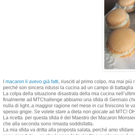
I
macaron li avevo già fatti
, riusciti al primo colpo, ma mai più
perché son sincera ridussi la cucina ad un campo di battaglia 
La colpa della situazione disastrata della mia cucina nell’ult
finalmente ad MTChallenge abbiamo una sfida di Gennaio che
nulla di light..a maggior ragione nel mese in cui finiscono le v
spesso grigie. Se volete stare a dieta non giocate ad MTC! OH
La ricetta per questa sfida è del Maestro dei Macaron Monsie
che alla seconda sono rimasta soddisfatta.
La mia sfida va dritta alla proposta salata, perché amo sfidare 