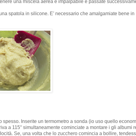
ottenere una miscela aerea e impalpabile e passate successivam
 una spatola in silicone. E’ necessario che amalgamiate bene i
o spesso. Inserite un termometro a sonda (io uso quello econo
iva a 115° simultaneamente cominciate a montare i gli albumi r
elocità. Se, una volta che lo zucchero comincia a bollire, tendes