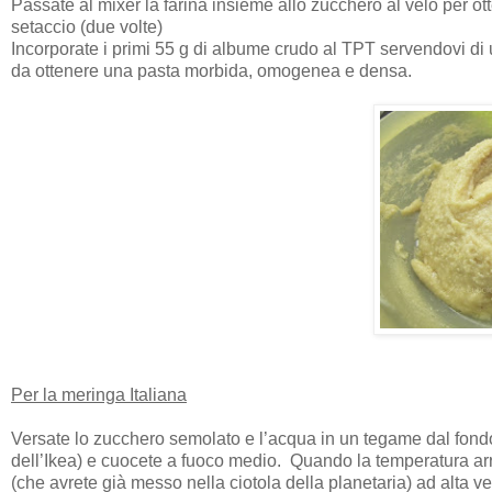
Passate al mixer la farina insieme allo zucchero al velo per 
setaccio (due volte)
Incorporate i primi 55 g di albume crudo al TPT servendovi di
da ottenere una pasta morbida, omogenea e densa.
Per la meringa Italiana
Versate lo zucchero semolato e l’acqua in un tegame dal fond
dell’Ikea) e cuocete a fuoco medio. Quando la temperatura arr
(che avrete già messo nella ciotola della planetaria) ad alta v