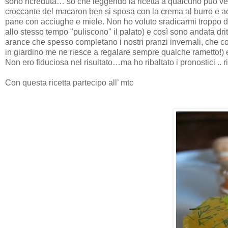
sono ricreduta… so che leggendo la ricetta a qualcuno può ve
croccante del macaron ben si sposa con la crema al burro e acc
pane con acciughe e miele. Non ho voluto sradicarmi troppo d
allo stesso tempo "puliscono" il palato) e così sono andata dritt
arance che spesso completano i nostri pranzi invernali, che co
in giardino me ne riesce a regalare sempre qualche rametto!) e
Non ero fiduciosa nel risultato…ma ho ribaltato i pronostici .. ri
Con questa ricetta partecipo all’ mtc