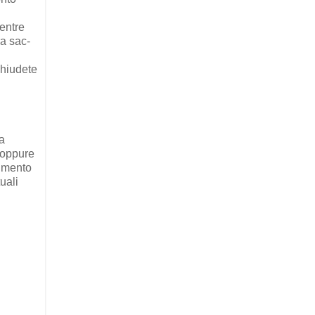
entre
ra sac-
Chiudete
ca
e oppure
rimento
uali