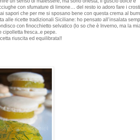
nire un senso di malessere, ma sono onesta, il guscio dolce e
iughe con sfumature di limone… del resto io adoro fare i crosti
ai sapori che per me si sposano bene con questa crema al burro
a alle ricette tradizionali Siciliane: ho pensato all’insalata semp
ndisco con finocchietto selvatico (lo so che è Inverno, ma la mi
 cipolletta fresca..e pepe.
cetta riuscita ed equilibrata!!