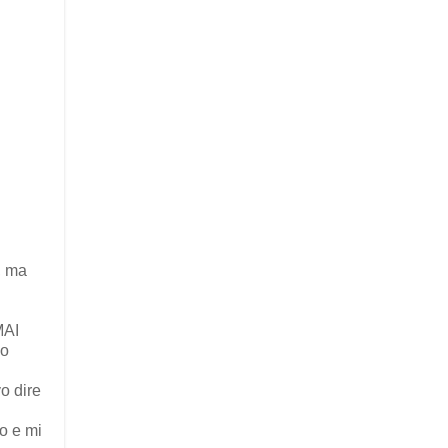
, ma
MAI
no
o dire
to e mi