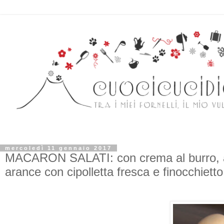
mercoledì 11 gennaio 2017
MACARON SALATI: con crema al burro, acc
arance con cipolletta fresca e finocchietto