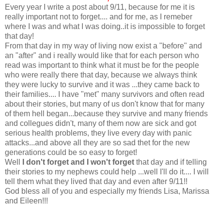
Every year I write a post about 9/11, because for me it is
really important not to forget.... and for me, as I remeber
where I was and what I was doing..it is impossible to forget
that day!
From that day in my way of living now exist a "before" and
an "after" and i really would like that for each person who
read was important to think what it must be for the people
who were really there that day, because we always think
they were lucky to survive and it was ...they came back to
their families.... I have "met" many survivors and often read
about their stories, but many of us don't know that for many
of them hell began...because they survive and many friends
and collegues didn't, many of them now are sick and got
serious health problems, they live every day with panic
attacks...and above all they are so sad thet for the new
generations could be so easy to forget!
Well
I don't forget and I won't forget
that day and if telling
their stories to my nephews could help ...well I'll do it.... I will
tell them what they lived that day and even after 9/11!!
God bless all of you and especially my friends Lisa, Marissa
and Eileen!!!