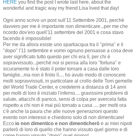
HERE
you find the post I wrote last here, about the
wonderful and tragic way my friend Lisa lived that day!
Ogni anno scrivo un post sull'11 Settembre 2001, perchè
davvero per me è importante non dimenticare...per me che
ricordo dov'ero quell'11 settembre del 2001 e cosa stavo
facendo è impossibile!
Per me da allora esiste uno spartiacqua tra il "prima" e il
"dopo" l'11 settembre e vorrei ognuno pensasse a cosa deve
aver significato tutto questo per chi era lì, per chi è
sopravvissuto...perchè noi si pensa alla loro "fortuna" e
sicuramente lo è stato il poter tornare a casa dalle loro
famiglie...ma non è finito lì.... ho avuto modo di conoscere
molti sopravvissuti, in particolare al crollo delle Torri gemelle
del World Trade Center, e credetemi a distanza di 14 anni
per molti di loro è iniziato l'inferno.... gravissimi problemi di
salute, attacchi di panico, sensi di colpa per avercela fatta
rispetto a chi non è mai più tornato a casa .... per molti ora
c'è anche la paura che alle nuove generazioni questo
evento non interessi e chiedono solo di non dimenticare!
Ecco
io non dimentico e non dimenticherò
e ai miei nipoti
parlerò di loro di quello che hanno vissuto quel giorno e di
come hanno vissuto "dopo" quel giorno!