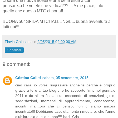
ci sarà una nuova ricetta e una bella sfida a cui
pensare...che volete che vi dica??? ... A me piace, tuto
quello che questo MTC ci porta!!
BUONA 50° SFIDA MTCHALLENGE... buona avventura a
tutti noi!!!
Flavia Galasso
alle
9/05/2015 09:00:00 AM
Condividi
9 commenti:
Cristina Galliti
sabato, 05 settembre, 2015
ciao cara, io vorrei ringraziare anche te perché è proprio
grazie a te e al tuo blog che ho scoperto l'mtc nel gennaio
2011 e da allora è stato un crescendo di emozioni, gioie,
soddisfazioni, momenti di apprendimento, conoscenze,
incontri ma....ora che ci penso, non ci siamo ancora
incontrate!!! Dobbiamo assolutamente rimediare, che l'anno
giubilare sia quello buono!!!! baci, Cris