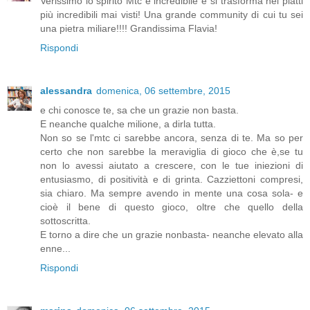
Verissimo lo spirito Mtc è incredibile e si trasforma nei piatti
più incredibili mai visti! Una grande community di cui tu sei
una pietra miliare!!!! Grandissima Flavia!
Rispondi
alessandra
domenica, 06 settembre, 2015
e chi conosce te, sa che un grazie non basta.
E neanche qualche milione, a dirla tutta.
Non so se l'mtc ci sarebbe ancora, senza di te. Ma so per
certo che non sarebbe la meraviglia di gioco che è,se tu
non lo avessi aiutato a crescere, con le tue iniezioni di
entusiasmo, di positività e di grinta. Cazziettoni compresi,
sia chiaro. Ma sempre avendo in mente una cosa sola- e
cioè il bene di questo gioco, oltre che quello della
sottoscritta.
E torno a dire che un grazie nonbasta- neanche elevato alla
enne...
Rispondi