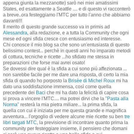
appena giunta la mezzanotte) sarò nei miei amatissimi
States, ed esattamente a Seattle .... e di questo vi racconterò
a breve..ora festeggiamo l'MTC per tutto l'anno che abbiamo
davanti!!!
Il merito di questo grande successo va in primis ad
Alessandra
, alla redazione, e a tutta la Community che ogni
mese ed ogni sfida cresce con entusiasmo ed interesse.
Chi conosce il mio blog sa che sono un'entusiasta di questo
belissimo contest... perchè in questi anni ho imparato metodi
di cottura, tecniche e ricette ...ho sfidato me stessa in
preparazioni che forse mai avrei osato!
Se dovessi dire qual è la sfida a cui sono più affezionata ...
non sarebbe facile per me dare una risposta, di certo la mia
sfida di quando ho porposto la
Brisèe di Michel Roux
mi ha
dato una soddisfazione immensa, così come quella
precedente dei
Baci
che mi ha dato la felicità di capire cosa
si prova a vincere l'MTC.... ma potrei dirvi che la
"Pasta alla
Norma"
resterà la mia pietra miliare... la prima sfida, la
quella con cui è iniziata per me questa grande e magnifica
avventura... l'orgoglio di vedere alcune mie ricette su ben
tre
libri targati MTC
, la previsione di incontrare quanto prima la
community per festeggiare insieme, il pensiero che domani