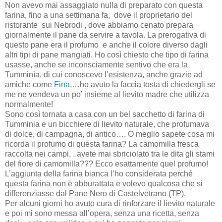
Non avevo mai assaggiato nulla di preparato con questa
farina, fino a una settimana fa,
dove il proprietario del
ristorante
sui Nebrodi , dove abbiamo cenato prepara
giornalmente il pane da servire a tavola. La prerogativa di
questo pane era il profumo
e anche il colore diverso dagli
altri tipi di pane mangiati. Ho così chiesto che tipo di farina
usasse, anche se inconsciamente sentivo che era la
Tumminìa, di cui conoscevo l’esistenza, anche grazie ad
amiche come
Fina
,…ho avuto la faccia tosta di chiedergli se
me ne vendeva un po’ insieme al lievito madre che utilizza
normalmente!
Sono così tornata a casa con un bel sacchetto di farina di
Tumminia e un bicchiere di lievito naturale, che profumava
di dolce, di campagna, di antico…. O meglio sapete cosa mi
ricorda il profumo di questa farina? La camomilla fresca
raccolta nei campi, ..avete mai sbriciolato tra le dita gli stami
del fiore di camomilla??? Ecco esattamente quel profumo!
L’aggiunta della farina bianca l’ho considerata perché
questa farina non è abburattata e volevo qualcosa che si
differenziasse dal Pane Nero di Castelvetrano (TP).
Per alcuni giorni ho avuto cura di rinforzare il lievito naturale
e poi mi sono messa all’opera, senza una ricetta, senza