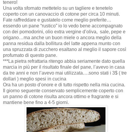
tenero!
Una volta sfornato mettetelo su un tagliere e tenetelo
coperto con un canovaccio di cotone per circa 10 minuti.
Fate raffreddare e gustatelo come meglio preferite…
essendo un pane “rustico” io lo vedo bene accompagnato
con dei pomodorini, olio extra vergine d’oliva,
sale, pepe e
origano…ma anche un buon miele o ancora meglio della
panna residua dalla bollitura del latte appena munto con
una spruzzata di zucchero esaltano al meglio il sapore così
profumato di questo pane.
***La pietra refrattaria ritengo abbia seriamente dato quella
marcia in più per il risultato finale del pane, l’avevo in casa
da tre anni e non l’avevo mai utilizzata….sono stati i 3$ ( tre
dollari ) meglio spesi in cucina
Ora ha un posto d’onore e di tutto rispetto nella mia cucina.
Il giorno seguente conservato semplicemente coperto con
un panno di cotone risulta ancora ottimo e fragrante e si
mantiene bene fino a 4-5 giorni.