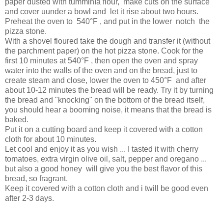
paper dusted with tumminìa flour,
make cuts on the surface
and cover uunder a bowl and
let it rise about two hours.
Preheat the oven to
540°F , and put in the lower
notch
the
pizza stone.
With a shovel floured take the dough and transfer it (without
the parchment paper) on the hot pizza stone. Cook for the
first 10 minutes at 540°F , then open the oven and spray
water into the walls of the oven and on the bread, just to
create steam and close, lower the oven to 450°F
and after
about 10-12 minutes the bread will be ready. Try it by turning
the bread and "knocking" on the bottom of the bread itself,
you should hear a booming noise, it means that the bread is
baked.
Put it on a cutting board and keep it covered with a cotton
cloth for about 10 minutes.
Let cool and enjoy it as you wish ... I tasted it with cherry
tomatoes, extra virgin olive oil, salt, pepper and oregano ...
but also a good honey
will give you the best flavor of this
bread, so fragrant.
Keep it covered with a cotton cloth and i twill be good even
after 2-3 days.