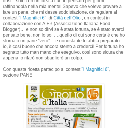
dosi…solo con un’idea a cui ho pensato per giorni,
raffinandola nella mia mente! Sapevo che volevo provare a
fare un pane, che mi desse soddisfazione, da regalare al
contest
"I Magnifici 6"
di
Città dell'Olio
, un contest in
collaborazione con AIFB (Associazione Italiana Food
Blogger)… e non so dirvi se è stata fortuna, se è stato averci
pensato bene, non lo so, ….quello di cui sono certa è che ho
sfornato un pane “vero”… e nonostante lo abbia preparato
io, è così buono che ancora stento a crederci! Per fortuna ho
segnato tutto man mano che eseguivo, così sono sicura che
appena lo rifarò non sbaglierò un colpo.
Con questa ricetta partecipo al contest
"I Magnifici 6"
,
sezione PANE