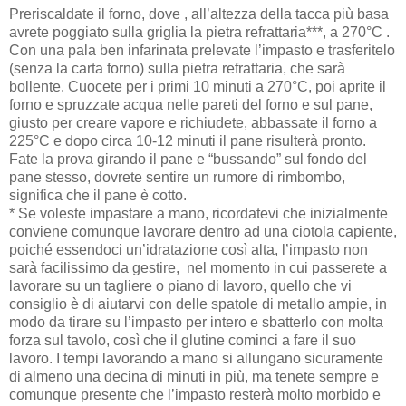
Preriscaldate il forno, dove , all’altezza della tacca più basa
avrete poggiato sulla griglia la pietra refrattaria***, a 270°C .
Con una pala ben infarinata prelevate l’impasto e trasferitelo
(senza la carta forno) sulla pietra refrattaria, che sarà
bollente. Cuocete per i primi 10 minuti a 270°C, poi aprite il
forno e spruzzate acqua nelle pareti del forno e sul pane,
giusto per creare vapore e richiudete, abbassate il forno a
225°C e dopo circa 10-12 minuti il pane risulterà pronto.
Fate la prova girando il pane e “bussando” sul fondo del
pane stesso, dovrete sentire un rumore di rimbombo,
significa che il pane è cotto.
* Se voleste impastare a mano, ricordatevi che inizialmente
conviene comunque lavorare dentro ad una ciotola capiente,
poiché essendoci un’idratazione così alta, l’impasto non
sarà facilissimo da gestire,
nel momento in cui passerete a
lavorare su un tagliere o piano di lavoro, quello che vi
consiglio è di aiutarvi con delle spatole di metallo ampie, in
modo da tirare su l’impasto per intero e sbatterlo con molta
forza sul tavolo, così che il glutine cominci a fare il suo
lavoro. I tempi lavorando a mano si allungano sicuramente
di almeno una decina di minuti in più, ma tenete sempre e
comunque presente che l’impasto resterà molto morbido e